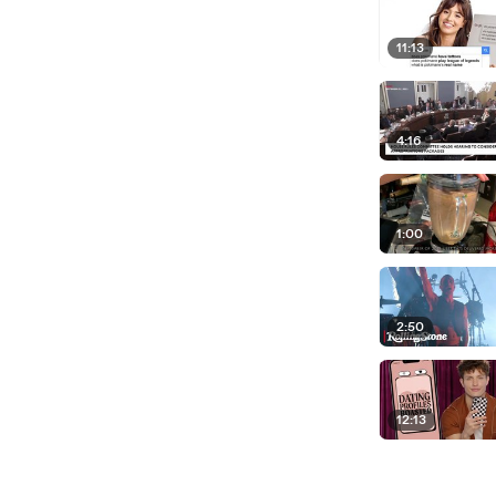
11:13
4:16
1:00
2:50
12:13