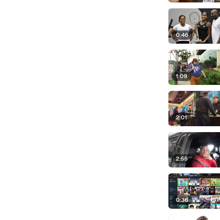
0:46
1:09
2:01
2:55
0:36