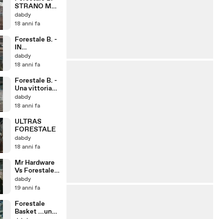
STRANO MA
BASKET
dabdy
18 anni fa
Forestale B. -
IN
CONTROPIED
dabdy
E
18 anni fa
Forestale B. -
Una vittoria
cercata
dabdy
18 anni fa
ULTRAS
FORESTALE
dabdy
18 anni fa
Mr Hardware
Vs Forestale
basket
dabdy
19 anni fa
Forestale
Basket ...una