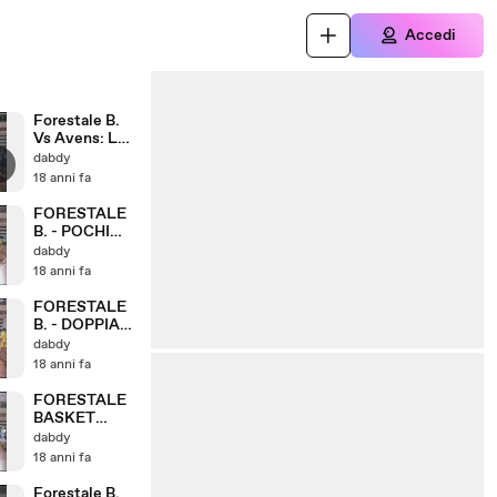
Accedi
Forestale B.
Vs Avens: LA
FINALE
dabdy
18 anni fa
FORESTALE
B. - POCHI
MA BUONI
dabdy
18 anni fa
FORESTALE
B. - DOPPIA
VITTORIA
dabdy
18 anni fa
FORESTALE
BASKET
INCONTRA IL
dabdy
BOMBER
18 anni fa
Forestale B.