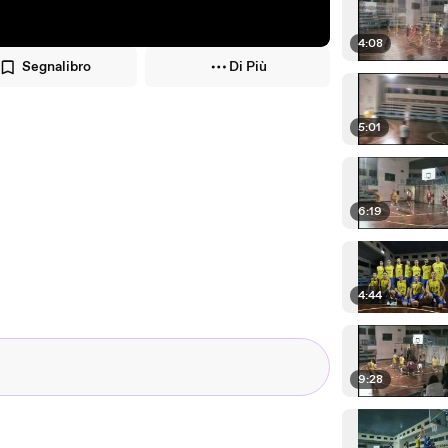
4:08
Segnalibro
Di Più
5:01
6:19
4:44
9:28