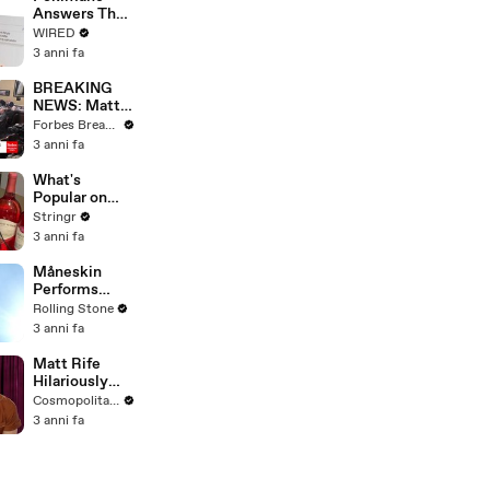
Answers The
Web's Most
WIRED
Searched
3 anni fa
Questions
BREAKING
NEWS: Matt
Gaetz Tells
Forbes Breaking News
House
3 anni fa
Committee:
'I'm Not Going
What's
To Vote For A
Popular on
Continuing
Uber Eats?
Stringr
Resolution'
3 anni fa
Måneskin
Performs
"HONEY" at
Rolling Stone
MSG
3 anni fa
Matt Rife
Hilariously
Roasts Your
Cosmopolitan USA
Dating
3 anni fa
Profiles |
Cosmopolitan