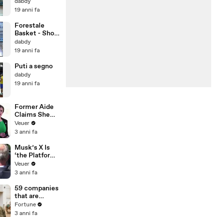
squadra
dabdy
completa
19 anni fa
Forestale
Basket - Show
time
dabdy
19 anni fa
Puti a segno
dabdy
19 anni fa
Former Aide
Claims She
Was Asked to
Veuer
Make a ‘Hit
3 anni fa
List’ For
Trump
Musk’s X Is
‘the Platform
With the
Veuer
Largest Ratio
3 anni fa
of
Misinformatio
59 companies
n or
that are
Disinformatio
changing the
Fortune
n’ Amongst
world: From
3 anni fa