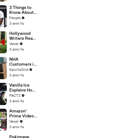
All Social
Tesla to
Media
Chobani
3 Things to
Platforms
Know About
Coco Gauff's
People
Parents
3 anni fa
Hollywood
Writers Reach
‘Tentative
Veuer
Agreement’
3 anni fa
With Studios
After 146 Day
NHA
Strike
Customers in
Limbo as
SportsGrid
Company
3 anni fa
Faces
Potential
Vanilla Ice
Merger
Explains How
the 90’s
FACTZ
Shaped
3 anni fa
America
Amazon’
Prime Video
Will Show
Veuer
Commercials
3 anni fa
Starting Next
Year
Pokimane