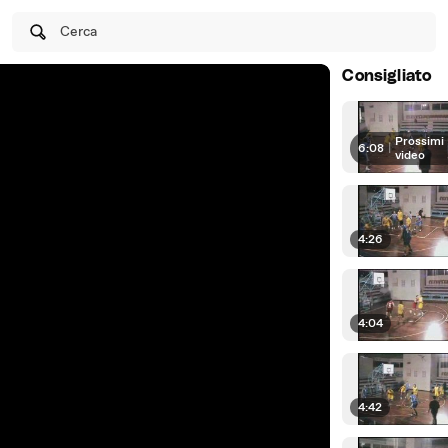
Cerca
Consigliato
Prossimi
6:08
|
video
4:26
4:04
4:42