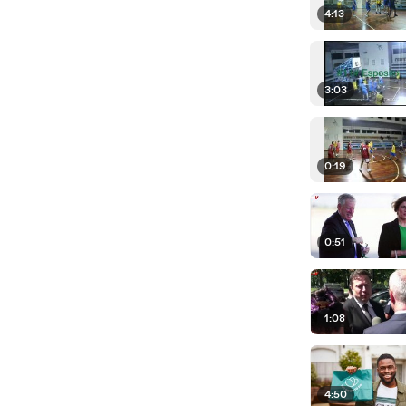
4:13
3:03
0:19
0:51
1:08
4:50