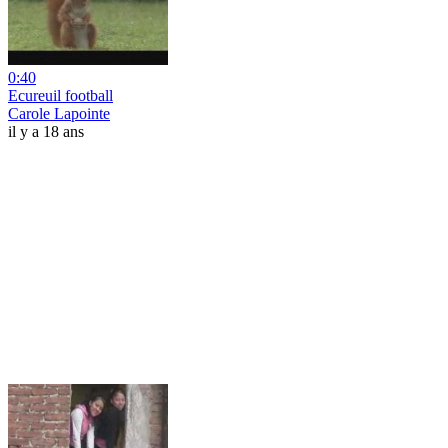
0:40
Ecureuil football
Carole Lapointe
il y a 18 ans