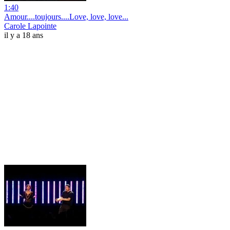
1:40
Amour....toujours....Love, love, love...
Carole Lapointe
il y a 18 ans