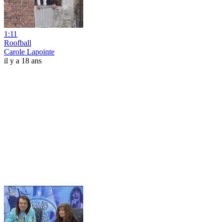
1:11
Roofball
Carole Lapointe
il y a 18 ans