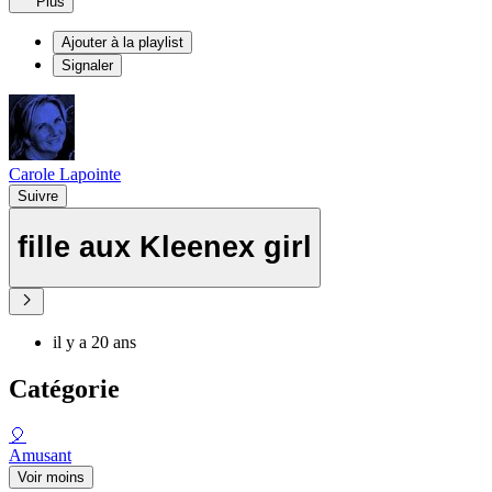
Plus
Ajouter à la playlist
Signaler
Carole Lapointe
Suivre
fille aux Kleenex girl
il y a 20 ans
Catégorie
🎈
Amusant
Voir moins