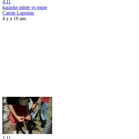
4:11
karaoke mime vs muse
Carole Lapointe
il y a 19 ans
1:11