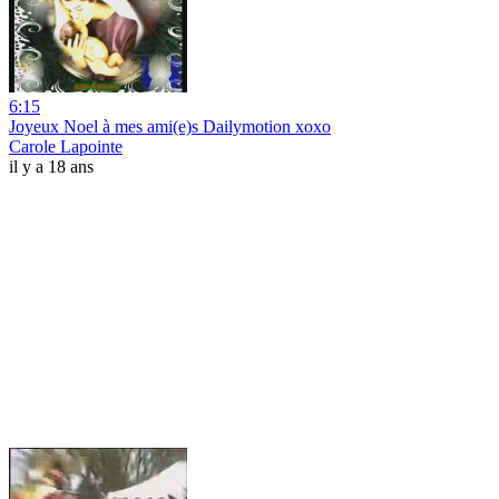
6:15
Joyeux Noel à mes ami(e)s Dailymotion xoxo
Carole Lapointe
il y a 18 ans