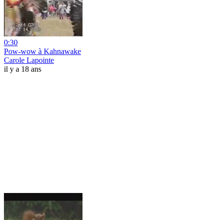
0:30
Pow-wow à Kahnawake
Carole Lapointe
il y a 18 ans