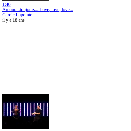
1:40
Amour....toujours....Love, love, love...
Carole Lapointe
il y a 18 ans