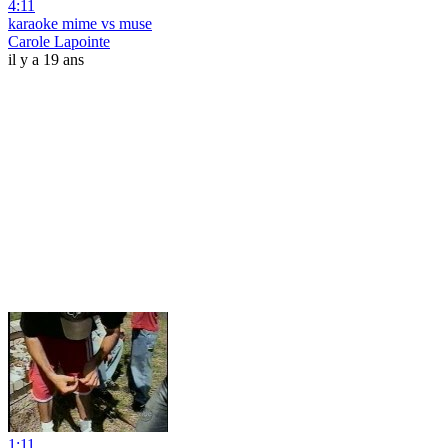
4:11
karaoke mime vs muse
Carole Lapointe
il y a 19 ans
1:11