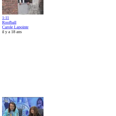
1:11
Roofball
Carole Lapointe
il y a 18 ans