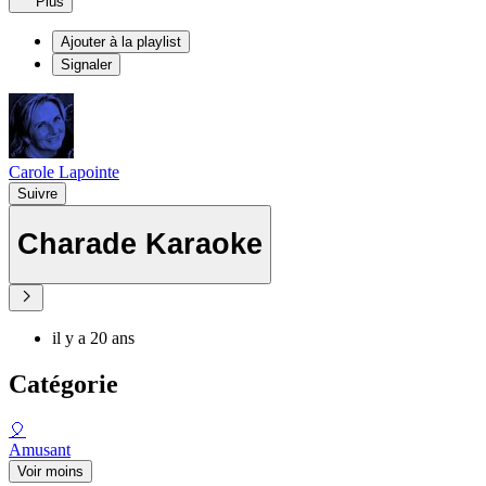
Plus
Ajouter à la playlist
Signaler
Carole Lapointe
Suivre
Charade Karaoke
il y a 20 ans
Catégorie
🎈
Amusant
Voir moins