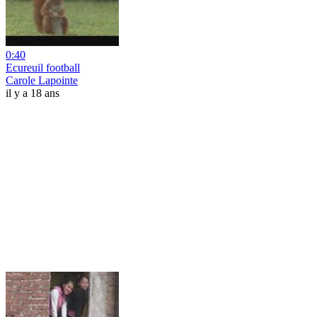
0:40
Ecureuil football
Carole Lapointe
il y a 18 ans