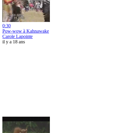
0:30
Pow-wow à Kahnawake
Carole Lapointe
il y a 18 ans