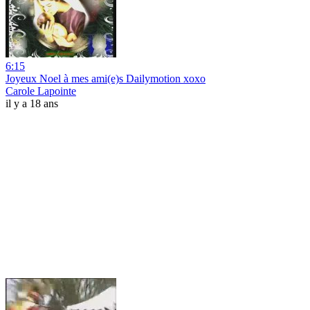
6:15
Joyeux Noel à mes ami(e)s Dailymotion xoxo
Carole Lapointe
il y a 18 ans