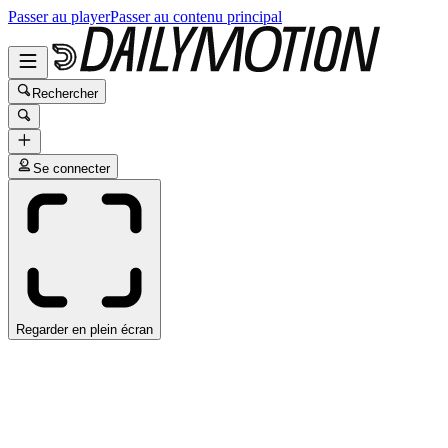
Passer au player
Passer au contenu principal
Rechercher
Se connecter
Regarder en plein écran