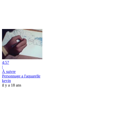
4:57
|
À suivre
Personnage a l'aquarelle
kevin
il y a 18 ans