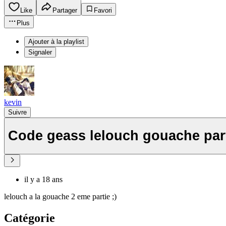
Like
Partager
Favori
Plus
Ajouter à la playlist
Signaler
kevin
Suivre
Code geass lelouch gouache part
il y a 18 ans
lelouch a la gouache 2 eme partie ;)
Catégorie