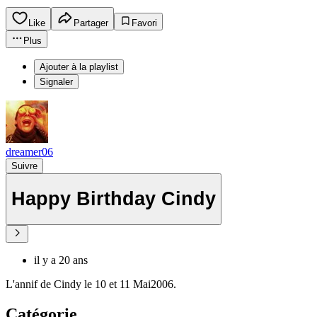
Like
Partager
Favori
Plus
Ajouter à la playlist
Signaler
dreamer06
Suivre
Happy Birthday Cindy
il y a 20 ans
L'annif de Cindy le 10 et 11 Mai2006.
Catégorie