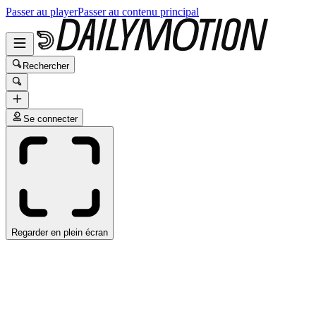
Passer au player
Passer au contenu principal
Rechercher
Se connecter
Regarder en plein écran