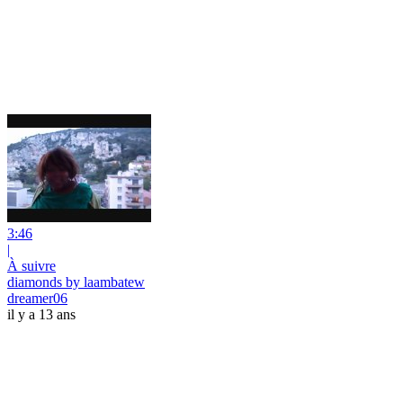
3:46
|
À suivre
diamonds by laambatew
dreamer06
il y a 13 ans