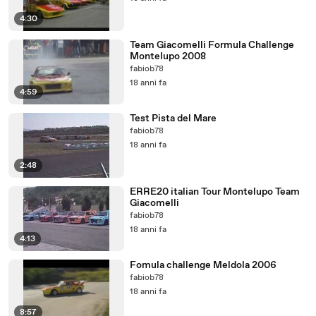
4:30
Team Giacomelli Formula Challenge
Montelupo 2008
fabiob78
18 anni fa
4:59
Test Pista del Mare
fabiob78
18 anni fa
2:48
ERRE20 italian Tour Montelupo Team
Giacomelli
fabiob78
18 anni fa
4:13
Fomula challenge Meldola 2006
fabiob78
18 anni fa
8:57