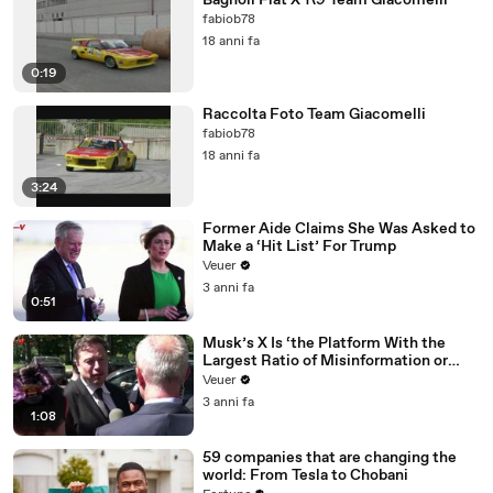
Bagnoli Fiat X 1\9 Team Giacomelli
fabiob78
18 anni fa
0:19
Raccolta Foto Team Giacomelli
fabiob78
18 anni fa
3:24
Former Aide Claims She Was Asked to
Make a ‘Hit List’ For Trump
Veuer
3 anni fa
0:51
Musk’s X Is ‘the Platform With the
Largest Ratio of Misinformation or
Disinformation’ Amongst All Social
Veuer
Media Platforms
3 anni fa
1:08
59 companies that are changing the
world: From Tesla to Chobani