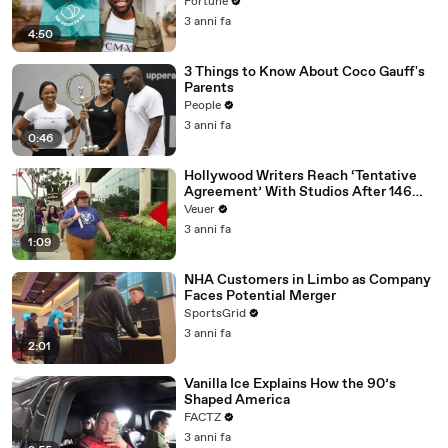
Fortune
3 anni fa
4:50
3 Things to Know About Coco Gauff's
Parents
People
3 anni fa
0:46
Hollywood Writers Reach ‘Tentative
Agreement’ With Studios After 146
Day Strike
Veuer
3 anni fa
1:09
NHA Customers in Limbo as Company
Faces Potential Merger
SportsGrid
3 anni fa
2:01
Vanilla Ice Explains How the 90’s
Shaped America
FACTZ
3 anni fa