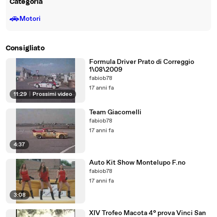
Categoria
🚗
Motori
Consigliato
Formula Driver Prato di Correggio
1\08\2009
fabiob78
17 anni fa
11:29
|
Prossimi video
Team Giacomelli
fabiob78
17 anni fa
4:37
Auto Kit Show Montelupo F.no
fabiob78
17 anni fa
3:08
XIV Trofeo Macota 4° prova Vinci San