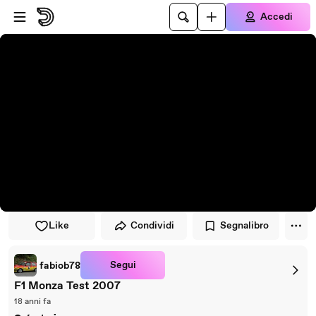
Vai al lettore
Passa al contenuto principale
Accedi
Like
Condividi
Segnalibro
Segui
fabiob78
F1 Monza Test 2007
18 anni fa