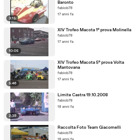
Baronto
fabiob78
17 anni fa
3:15
XIV Trofeo Macota 1° prova Molinella
fabiob78
17 anni fa
10:05
XIV Trofeo Macota 5° prova Volta
Mantovana
fabiob78
17 anni fa
5:46
Limite Castra 19.10.2008
fabiob78
18 anni fa
2:39
Raccolta Foto Team Giacomelli
fabiob78
18 anni fa