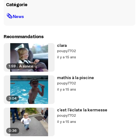
Catégorie
🗞
News
Recommandations
clara
poupy7702
il y a 15 ans
1:59
|
À suivre
mathis à la piscine
poupy7702
il y a 15 ans
3:04
c'est l'éclate la kermesse
poupy7702
il y a 15 ans
0:36