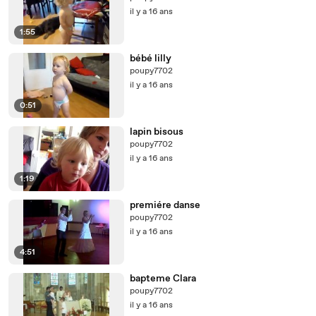
il y a 16 ans
1:55
bébé lilly
poupy7702
il y a 16 ans
0:51
lapin bisous
poupy7702
il y a 16 ans
1:19
premiére danse
poupy7702
il y a 16 ans
4:51
bapteme Clara
poupy7702
il y a 16 ans