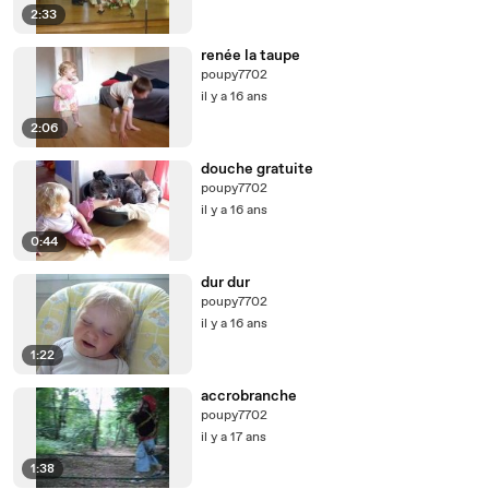
2:33
renée la taupe
poupy7702
il y a 16 ans
2:06
douche gratuite
poupy7702
il y a 16 ans
0:44
dur dur
poupy7702
il y a 16 ans
1:22
accrobranche
poupy7702
il y a 17 ans
1:38