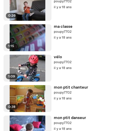
poupy7702
il y a 18 ans
0:26
ma classe
poupy7702
il y a 18 ans
1:15
vélo
poupy7702
il y a 18 ans
1:09
mon ptit chanteur
poupy7702
il y a 18 ans
0:38
mon ptit danseur
poupy7702
il y a 18 ans