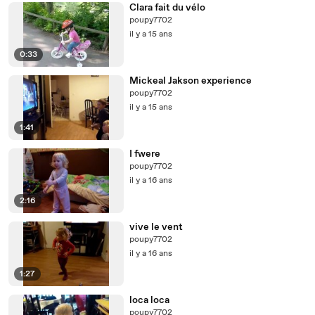
Clara fait du vélo
poupy7702
il y a 15 ans
0:33
Mickeal Jakson experience
poupy7702
il y a 15 ans
1:41
I fwere
poupy7702
il y a 16 ans
2:16
vive le vent
poupy7702
il y a 16 ans
1:27
loca loca
poupy7702