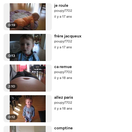
je roule
poupy7702
il y a 17 ans
0:19
frére jacqueux
poupy7702
il y a 17 ans
0:13
ca remue
poupy7702
il y a 18 ans
2:10
allez paris
poupy7702
il y a 18 ans
0:12
comptine