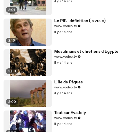
il y a 14 ans
2:01
Le PIB : définition (la vraie)
www.vodeo.tv
il y a 14 ans
2:16
Musulmans et chrétiens d'Egypte
www.vodeo.tv
il y a 14 ans
2:00
L'île de Pâques
www.vodeo.tv
il y a 14 ans
2:00
Tout sur Eva Joly
www.vodeo.tv
il y a 14 ans