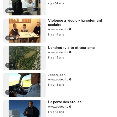
il y a 14 ans
2:00
Violence à l'école - harcèlement
scolaire
www.vodeo.tv
il y a 14 ans
2:00
Londres : visite et tourisme
www.vodeo.tv
il y a 15 ans
1:01
Japon, zen
www.vodeo.tv
il y a 15 ans
1:00
La porte des étoiles
www.vodeo.tv
il y a 15 ans