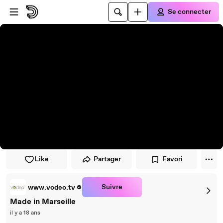
Passer au player
Passer au contenu principal
Se connecter
Like
Partager
Favori
Suivre
www.vodeo.tv
Made in Marseille
il y a 18 ans