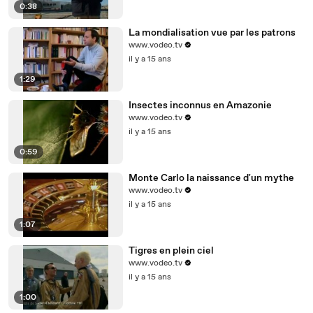
0:38
La mondialisation vue par les patrons
www.vodeo.tv
il y a 15 ans
1:29
Insectes inconnus en Amazonie
www.vodeo.tv
il y a 15 ans
0:59
Monte Carlo la naissance d'un mythe
www.vodeo.tv
il y a 15 ans
1:07
Tigres en plein ciel
www.vodeo.tv
il y a 15 ans
1:00