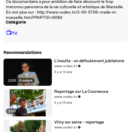
Ce documentaire a pour ambition de faire découvrir le trop
méconnu panorama de la vie culturelle et artistique de Marseille.
En voir plus sur : http://www.vodeo.tv/2-95-5706-made-in-
marseille.html?PARTID=9084
Catégorie
📺
TV
Recommandations
L'insulte : un défoulement jubilatoire
www.vodeo.tv
il y a 13 ans
2:00
|
À suivre
Reportage sur La Courneuve
www.vodeo.tv
il y a 14 ans
2:00
Vitry sur seine - reportage
www.vodeo.tv