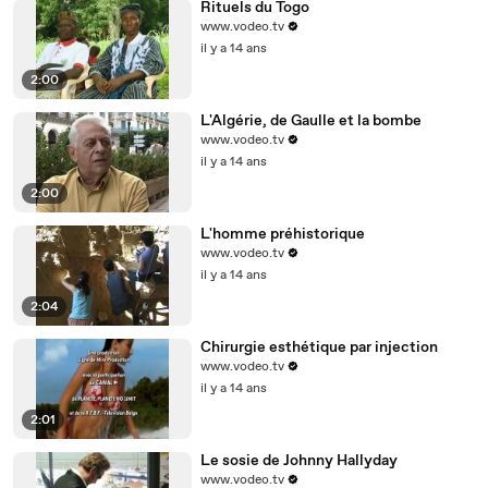
Rituels du Togo
www.vodeo.tv
il y a 14 ans
2:00
L'Algérie, de Gaulle et la bombe
www.vodeo.tv
il y a 14 ans
2:00
L'homme préhistorique
www.vodeo.tv
il y a 14 ans
2:04
Chirurgie esthétique par injection
www.vodeo.tv
il y a 14 ans
2:01
Le sosie de Johnny Hallyday
www.vodeo.tv