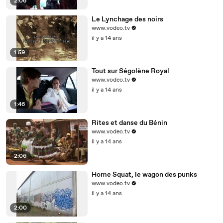
2:06
Le Lynchage des noirs
www.vodeo.tv
il y a 14 ans
1:59
Tout sur Ségolène Royal
www.vodeo.tv
il y a 14 ans
1:46
Rites et danse du Bénin
www.vodeo.tv
il y a 14 ans
2:06
Home Squat, le wagon des punks
www.vodeo.tv
il y a 14 ans
2:00