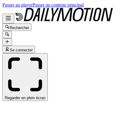
Passer au player
Passer au contenu principal
Rechercher
Se connecter
Regarder en plein écran