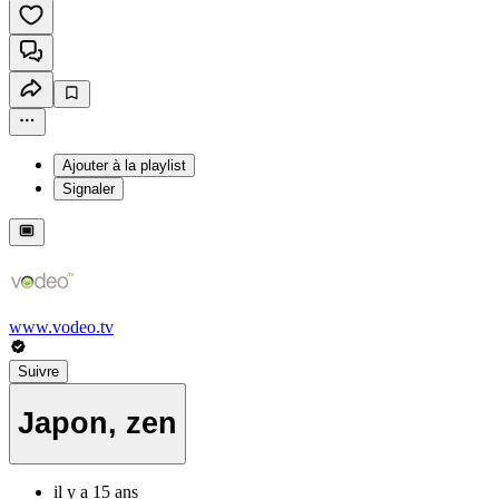
Ajouter à la playlist
Signaler
www.vodeo.tv
Suivre
Japon, zen
il y a 15 ans