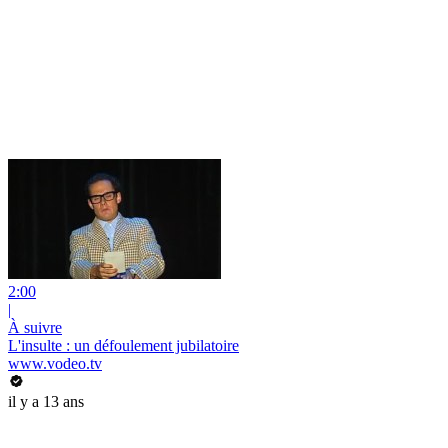
2:00
|
À suivre
L'insulte : un défoulement jubilatoire
www.vodeo.tv
il y a 13 ans