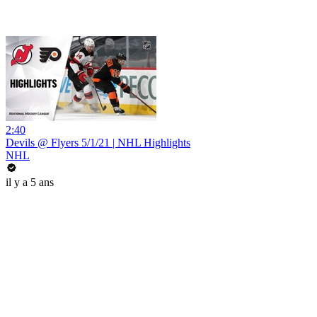
2:40
Devils @ Flyers 5/1/21 | NHL Highlights
NHL
il y a 5 ans