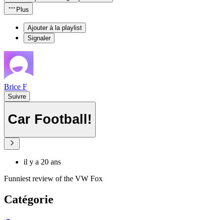
Plus
Ajouter à la playlist
Signaler
Brice F
Suivre
Car Football!
il y a 20 ans
Funniest review of the VW Fox
Catégorie