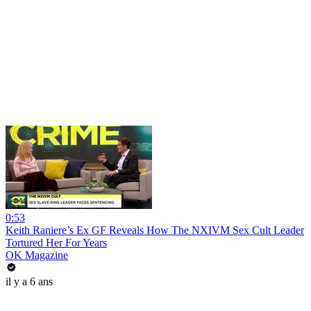
0:53
Keith Raniere’s Ex GF Reveals How The NXIVM Sex Cult Leader
Tortured Her For Years
OK Magazine
il y a 6 ans