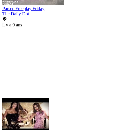
Parsec Freeplay Friday
The Daily Dot
il y a 9 ans