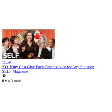
11:59
XO, Kitty Cast Give Each Other Advice for Any Situation
SELF Magazine
il y a 3 mois