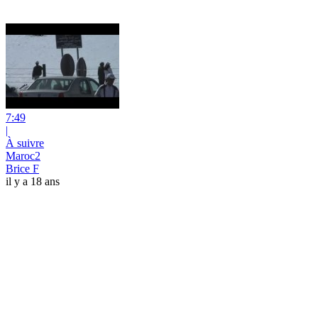
7:49
|
À suivre
Maroc2
Brice F
il y a 18 ans