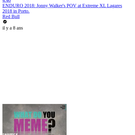
4:40
ENDURO 2018: Jonny Walker's POV at Extreme XL Lagares
2018 in Porto.
Red Bull
il y a 8 ans