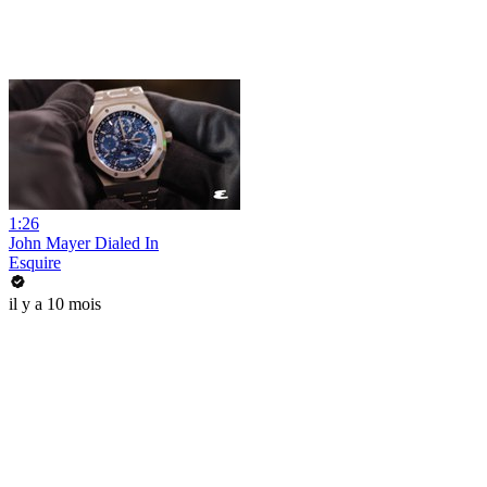
1:26
John Mayer Dialed In
Esquire
il y a 10 mois