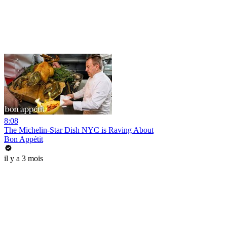
8:08
The Michelin-Star Dish NYC is Raving About
Bon Appétit
il y a 3 mois