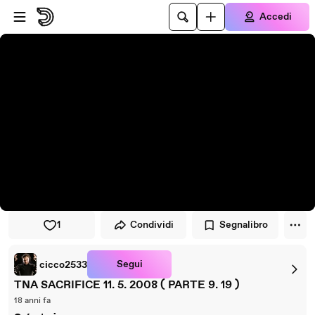
Vai al lettore
Passa al contenuto principale
Accedi
1
Condividi
Segnalibro
Segui
cicco2533
TNA SACRIFICE 11. 5. 2008 ( PARTE 9. 19 )
18 anni fa