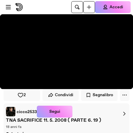
Vai al lettore
Passa al contenuto principale
Accedi
2
Condividi
Segnalibro
Segui
cicco2533
TNA SACRIFICE 11. 5. 2008 ( PARTE 6. 19 )
18 anni fa