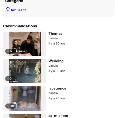
Catégorie
🎈
Amusant
Recommandations
Thomas
babala
il y a 20 ans
1:17
|
À suivre
Wedding
babala
il y a 20 ans
1:04
lapatience
babala
il y a 20 ans
0:46
sa_mlekom