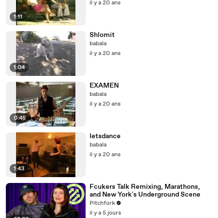
il y a 20 ans
1:11
Shlomit
babala
il y a 20 ans
1:04
EXAMEN
babala
il y a 20 ans
0:45
letsdance
babala
il y a 20 ans
1:43
Fcukers Talk Remixing, Marathons,
and New York's Underground Scene
Pitchfork
il y a 5 jours