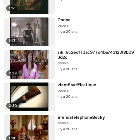
1:17
Donne
babala
il y a 20 ans
1:47
sili_6c2edf73ac977d4ba743123f8b09
3d2c
babala
il y a 20 ans
0:29
vlemSautElastique
babala
il y a 20 ans
0:30
BrendatéléphoneBecky
babala
il y a 20 ans
1:18