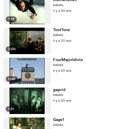
SiemensCell
babala
il y a 20 ans
1:38
TootTone
babala
il y a 20 ans
2:00
FourMajorIdiots
babala
il y a 20 ans
0:46
gagvid
babala
il y a 20 ans
1:21
Gage1
babala