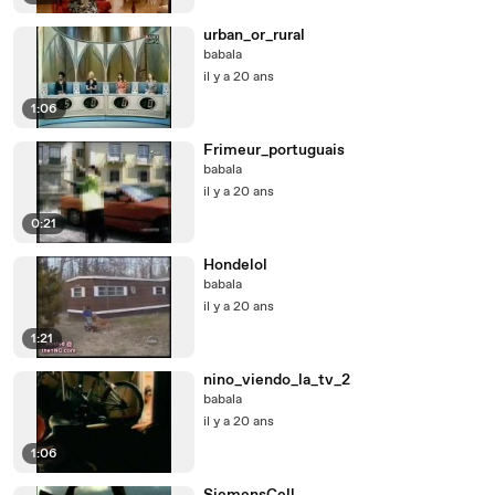
urban_or_rural
babala
il y a 20 ans
1:06
Frimeur_portuguais
babala
il y a 20 ans
0:21
Hondelol
babala
il y a 20 ans
1:21
nino_viendo_la_tv_2
babala
il y a 20 ans
1:06