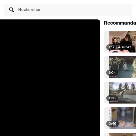
Rechercher
Recommanda
1:17
|
À suivre
1:04
1:30
0:46