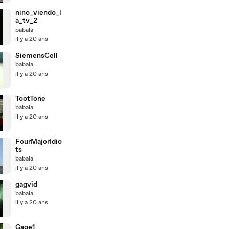
nino_viendo_l
a_tv_2
babala
il y a 20 ans
SiemensCell
babala
il y a 20 ans
TootTone
babala
il y a 20 ans
FourMajorIdio
ts
babala
il y a 20 ans
gagvid
babala
il y a 20 ans
Gage1