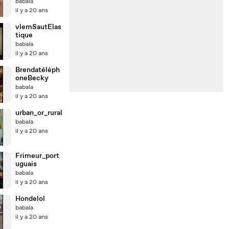
3123f8b093d2
babala
c
il y a 20 ans
vlemSautElas
tique
babala
il y a 20 ans
Brendatéléph
oneBecky
babala
il y a 20 ans
urban_or_rural
babala
il y a 20 ans
Frimeur_port
uguais
babala
il y a 20 ans
Hondelol
babala
il y a 20 ans