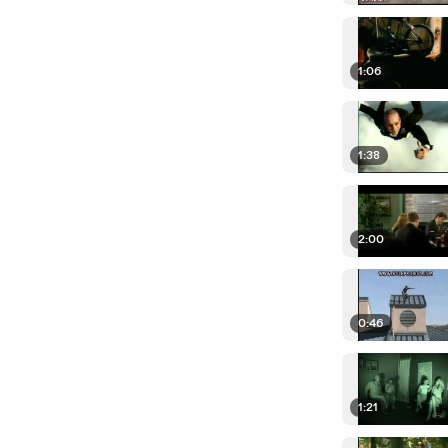
1:06
1:38
2:00
0:46
1:21