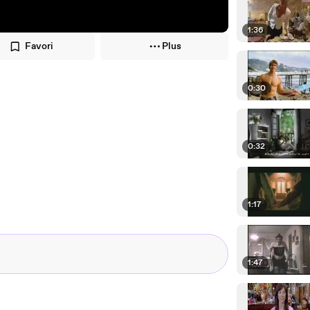
1:36
Favori
Plus
0:30
0:32
1:17
1:47