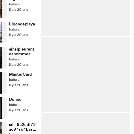
babala
il y a 20 ans
Ligondeplaya
babala
il y a 20 ans
ainsipleurentl
eshommes.as
f
babala
il y a 20 ans
MasterCard
babala
il y a 20 ans
Donne
babala
il y a 20 ans
sili_6c2edf73
ac977d4ba74