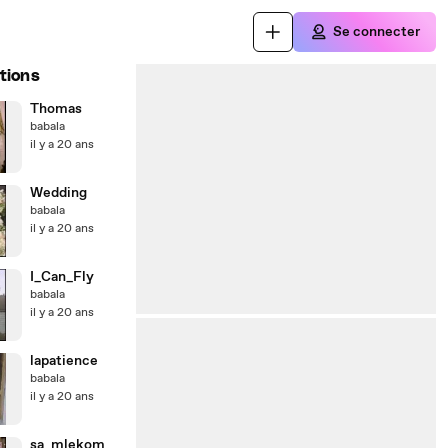
Se connecter
tions
Thomas
babala
il y a 20 ans
Wedding
babala
il y a 20 ans
I_Can_Fly
babala
il y a 20 ans
lapatience
babala
il y a 20 ans
sa_mlekom