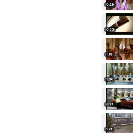
0:29
0:30
1:18
1:06
0:21
1:21