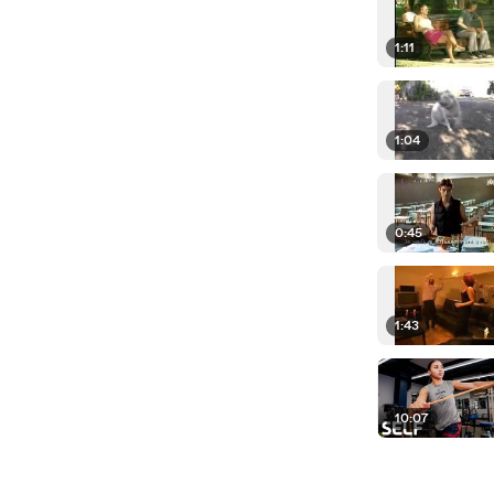
1:11
1:04
0:45
1:43
10:07