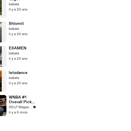
babala
il y a 20 ans
Shlomit
babala
il y a 20 ans
EXAMEN
babala
il y a 20 ans
letsdance
babala
il y a 20 ans
WNBA #1
Overall Pick
Azzi Fudd's
SELF Magazine
20-Minute
il y a 5 mois
Upper Body
Workout