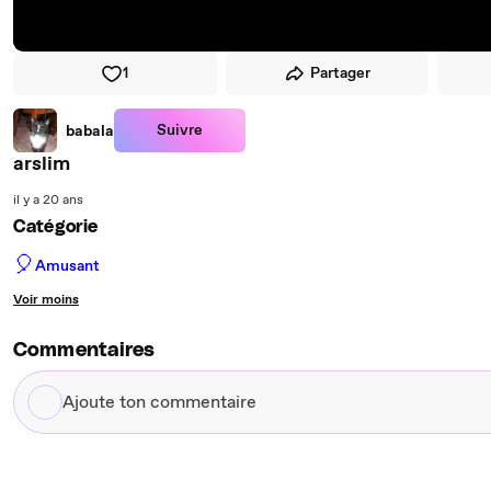
1
Partager
Suivre
babala
arslim
il y a 20 ans
Catégorie
🎈
Amusant
Voir moins
Commentaires
Ajoute
ton
commentaire