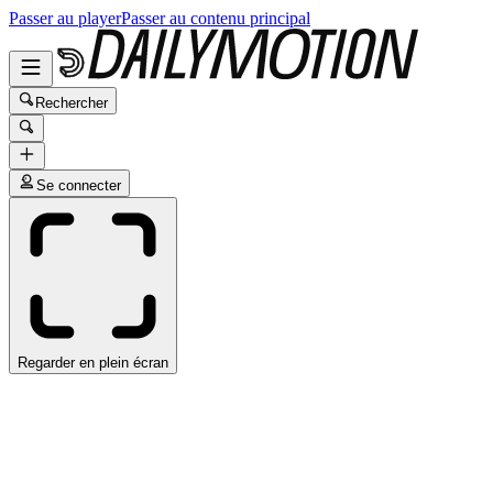
Passer au player
Passer au contenu principal
Rechercher
Se connecter
Regarder en plein écran