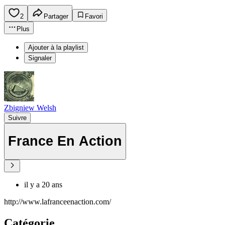
2
Partager
Favori
Plus
Ajouter à la playlist
Signaler
Zbigniew Welsh
Suivre
France En Action
il y a 20 ans
http://www.lafranceenaction.com/
Catégorie