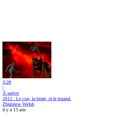
3:28
|
À suivre
2012 : Le con, la brute, et le truand.
Zbigniew Welsh
il y a 15 ans