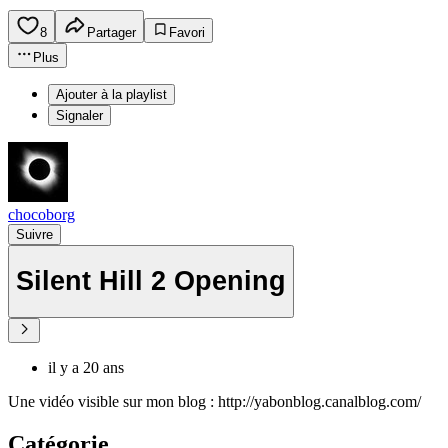
8
Partager
Favori
Plus
Ajouter à la playlist
Signaler
chocoborg
Suivre
Silent Hill 2 Opening
il y a 20 ans
Une vidéo visible sur mon blog : http://yabonblog.canalblog.com/
Catégorie