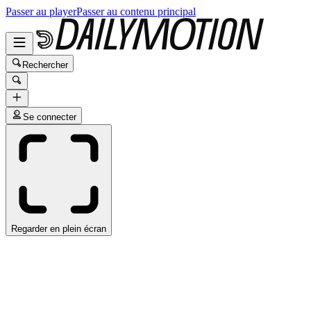
Passer au player
Passer au contenu principal
Rechercher
Se connecter
Regarder en plein écran