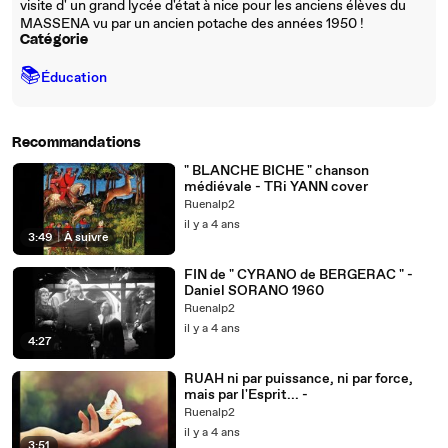
visite d' un grand lycée d'état à nice pour les anciens élèves du
MASSENA vu par un ancien potache des années 1950 !
Catégorie
📚
Éducation
Recommandations
" BLANCHE BICHE " chanson
médiévale - TRi YANN cover
Ruenalp2
il y a 4 ans
3:49
|
À suivre
FIN de " CYRANO de BERGERAC " -
Daniel SORANO 1960
Ruenalp2
il y a 4 ans
4:27
RUAH ni par puissance, ni par force,
mais par l'Esprit... -
Ruenalp2
il y a 4 ans
3:51