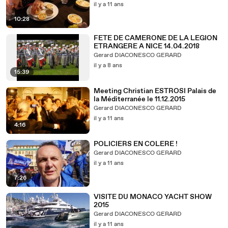
il y a 11 ans
10:28
FETE DE CAMERONE DE LA LEGION
ETRANGERE A NICE 14.04.2018
Gerard DIACONESCO GERARD
il y a 8 ans
15:39
Meeting Christian ESTROSI Palais de
la Méditerranée le 11.12.2015
Gerard DIACONESCO GERARD
il y a 11 ans
4:16
POLICIERS EN COLERE !
Gerard DIACONESCO GERARD
il y a 11 ans
7:26
VISITE DU MONACO YACHT SHOW
2015
Gerard DIACONESCO GERARD
il y a 11 ans