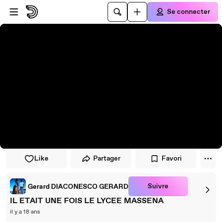
Passer au player
Passer au contenu principal
Se connecter
Like
Partager
Favori
Suivre
Gerard DIACONESCO GERARD
IL ETAIT UNE FOIS LE LYCEE MASSENA
il y a 18 ans