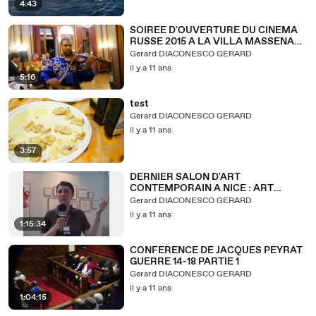
4:43
SOIREE D'OUVERTURE DU CINEMA
RUSSE 2015 A LA VILLA MASSENA
DE NICE
Gerard DIACONESCO GERARD
il y a 11 ans
5:16
test
Gerard DIACONESCO GERARD
il y a 11 ans
3:57
DERNIER SALON D'ART
CONTEMPORAIN A NICE : ART
JONCTION 2001
Gerard DIACONESCO GERARD
il y a 11 ans
1:15:34
CONFERENCE DE JACQUES PEYRAT
GUERRE 14-18 PARTIE 1
Gerard DIACONESCO GERARD
il y a 11 ans
1:04:15