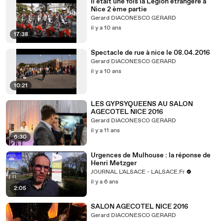
Il était une fois la Légion étrangère à
Nice 2 ème partie
Gerard DIACONESCO GERARD
il y a 10 ans
17:38
Spectacle de rue à nice le 08.04.2016
Gerard DIACONESCO GERARD
il y a 10 ans
10:21
LES GYPSYQUEENS AU SALON
AGECOTEL NICE 2016
Gerard DIACONESCO GERARD
il y a 11 ans
6:30
Urgences de Mulhouse : la réponse de
Henri Metzger
JOURNAL L'ALSACE - LALSACE.Fr
il y a 6 ans
2:05
SALON AGECOTEL NICE 2016
Gerard DIACONESCO GERARD