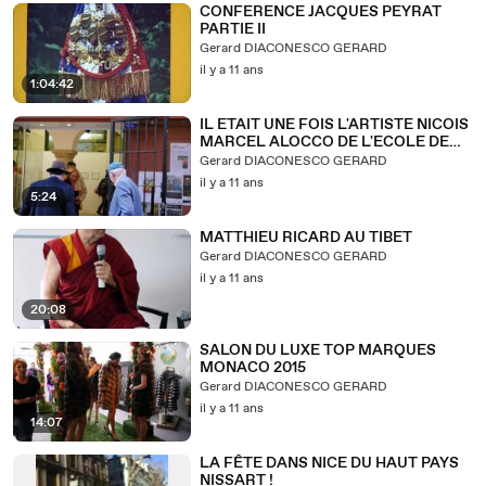
CONFERENCE JACQUES PEYRAT
PARTIE II
Gerard DIACONESCO GERARD
il y a 11 ans
1:04:42
IL ETAIT UNE FOIS L'ARTISTE NICOIS
MARCEL ALOCCO DE L'ECOLE DE
NICE
Gerard DIACONESCO GERARD
il y a 11 ans
5:24
MATTHIEU RICARD AU TIBET
Gerard DIACONESCO GERARD
il y a 11 ans
20:08
SALON DU LUXE TOP MARQUES
MONACO 2015
Gerard DIACONESCO GERARD
il y a 11 ans
14:07
LA FÊTE DANS NICE DU HAUT PAYS
NISSART !