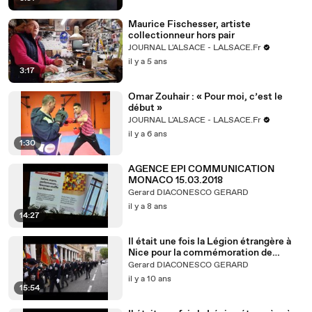
Maurice Fischesser, artiste
collectionneur hors pair
JOURNAL L'ALSACE - LALSACE.Fr
il y a 5 ans
3:17
Omar Zouhair : « Pour moi, c’est le
début »
JOURNAL L'ALSACE - LALSACE.Fr
il y a 6 ans
1:30
AGENCE EPI COMMUNICATION
MONACO 15.03.2018
Gerard DIACONESCO GERARD
il y a 8 ans
14:27
Il était une fois la Légion étrangère à
Nice pour la commémoration de
Camerone
Gerard DIACONESCO GERARD
il y a 10 ans
15:54