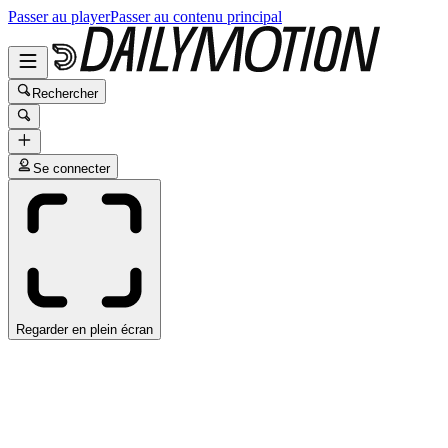
Passer au player
Passer au contenu principal
Rechercher
Se connecter
Regarder en plein écran