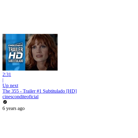
2:31
|
Up next
The 355 - Trailer #1 Subtitulado [HD]
cinesconditeoficial
6 years ago