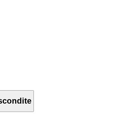
escondite