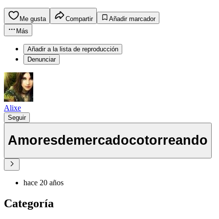
Me gusta
Compartir
Añadir marcador
Más
Añadir a la lista de reproducción
Denunciar
Alixe
Seguir
Amoresdemercadocotorreando
hace 20 años
Categoría