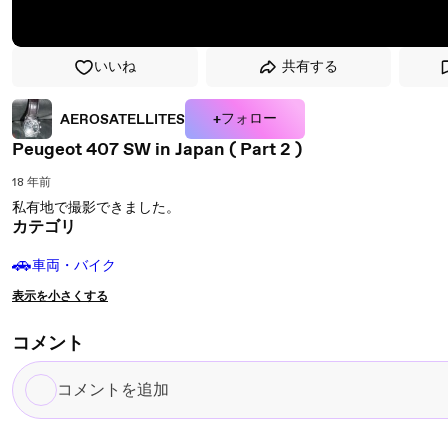
いいね
共有する
+フォロー
AEROSATELLITES
Peugeot 407 SW in Japan ( Part 2 )
18 年前
私有地で撮影できました。
カテゴリ
🚗
車両・バイク
表示を小さくする
コメント
コ
メ
ン