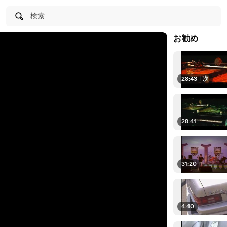
検索
お勧め
28:43
|
次
28:41
31:20
4:40