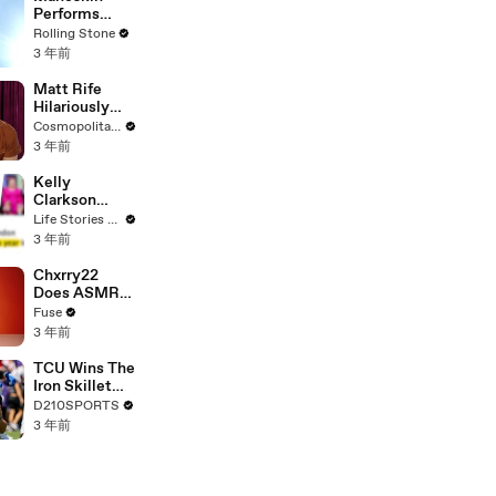
Performs
"HONEY" at
Rolling Stone
MSG
3 年前
Matt Rife
Hilariously
Roasts Your
Cosmopolitan USA
Dating
3 年前
Profiles |
Cosmopolitan
Kelly
Clarkson
Fights Back
Life Stories By Goalcast
Against
3 年前
Brandon
Blackstock In
Chxrry22
Devastating
Does ASMR
Divorce
with Matcha,
Fuse
Battle
Talks Using
3 年前
Music to
Escape &
TCU Wins The
Touring with
Iron Skillet
The Weeknd
With A 34-17
D210SPORTS
Win Over
3 年前
SMU