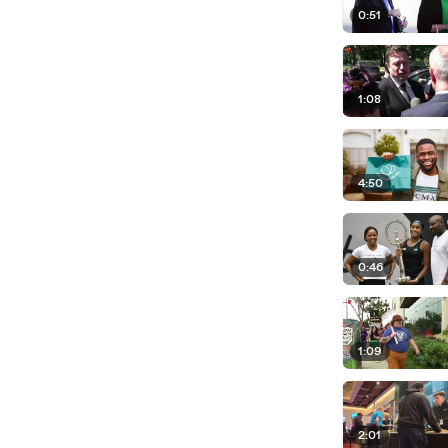
0:51
1:08
4:50
0:46
1:09
2:01