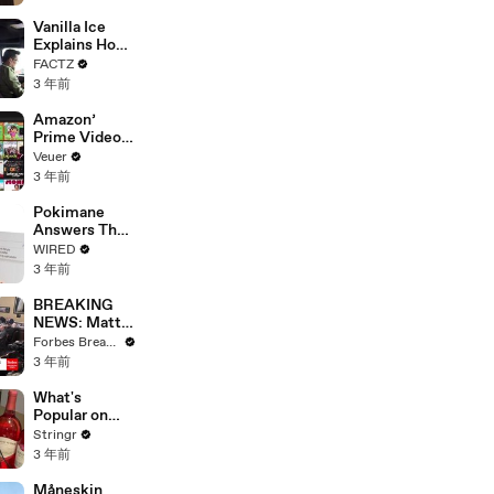
Faces
Potential
Vanilla Ice
Merger
Explains How
the 90’s
FACTZ
Shaped
3 年前
America
Amazon’
Prime Video
Will Show
Veuer
Commercials
3 年前
Starting Next
Year
Pokimane
Answers The
Web's Most
WIRED
Searched
3 年前
Questions
BREAKING
NEWS: Matt
Gaetz Tells
Forbes Breaking News
House
3 年前
Committee:
'I'm Not Going
What's
To Vote For A
Popular on
Continuing
Uber Eats?
Stringr
Resolution'
3 年前
Måneskin