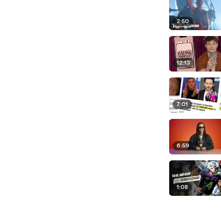
2:50
12:13
7:01
6:59
1:08