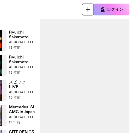
ログイン
Ryuichi
Sakamoto 坂
本龍一
AEROSATELLITES
TOKYO
13 年前
FORUM 2005
(1/3)
Ryuichi
Sakamoto 坂
本龍一
AEROSATELLITES
TOKYO
13 年前
FORUM 2005
(2/3)
スピッツ
LIVE
2000 part Ⅲ
AEROSATELLITES
13 年前
Mercedes. SL
AMG in Japan
AEROSATELLITES
17 年前
CITROEN C5