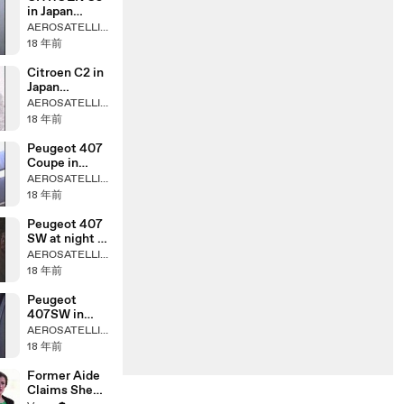
in Japan
(C6,C4)
AEROSATELLITES
18 年前
Citroen C2 in
Japan
17.May.2008
AEROSATELLITES
18 年前
Peugeot 407
Coupe in
TOKYO
AEROSATELLITES
18 年前
Peugeot 407
SW at night (
in Japan )
AEROSATELLITES
18 年前
Peugeot
407SW in
Japan (Part 1)
AEROSATELLITES
18 年前
Former Aide
Claims She