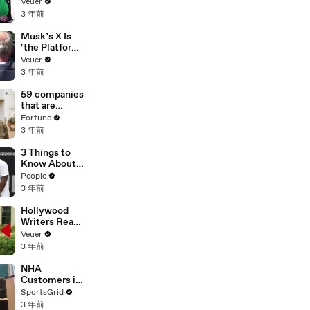
Was Asked to
Veuer
Make a ‘Hit
3 年前
List’ For
Trump
Musk’s X Is
‘the Platform
With the
Veuer
Largest Ratio
3 年前
of
Misinformatio
59 companies
n or
that are
Disinformatio
changing the
Fortune
n’ Amongst
world: From
3 年前
All Social
Tesla to
Media
Chobani
3 Things to
Platforms
Know About
Coco Gauff's
People
Parents
3 年前
Hollywood
Writers Reach
‘Tentative
Veuer
Agreement’
3 年前
With Studios
After 146 Day
NHA
Strike
Customers in
Limbo as
SportsGrid
Company
3 年前