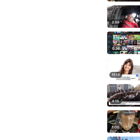
2:55
0:36
11:13
4:16
1:00