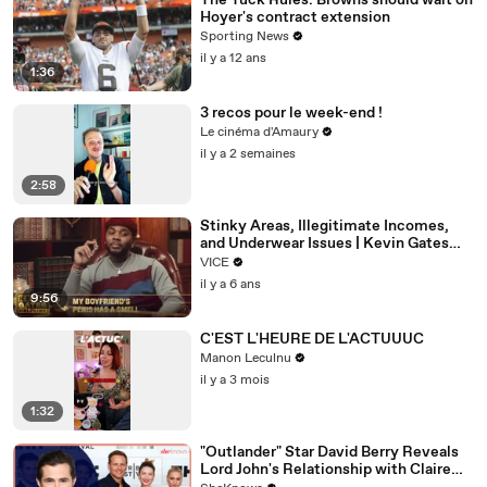
The Tuck Rules: Browns should wait on
Hoyer's contract extension
Sporting News
il y a 12 ans
1:36
3 recos pour le week-end !
Le cinéma d'Amaury
il y a 2 semaines
2:58
Stinky Areas, Illegitimate Incomes,
and Underwear Issues | Kevin Gates
Helpline
VICE
il y a 6 ans
9:56
C'EST L'HEURE DE L'ACTUUUC
Manon Leculnu
il y a 3 mois
1:32
"Outlander" Star David Berry Reveals
Lord John's Relationship with Claire