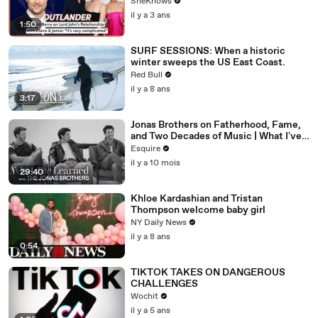
Gets 'Complicated' in Season 7
SheKnows
il y a 3 ans
1:50
SURF SESSIONS: When a historic
winter sweeps the US East Coast.
Red Bull
il y a 8 ans
3:17
Jonas Brothers on Fatherhood, Fame,
and Two Decades of Music | What I've
Learned | Esquire
Esquire
il y a 10 mois
29:40
Khloe Kardashian and Tristan
Thompson welcome baby girl
NY Daily News
il y a 8 ans
0:54
TIKTOK TAKES ON DANGEROUS
CHALLENGES
Wochit
il y a 5 ans