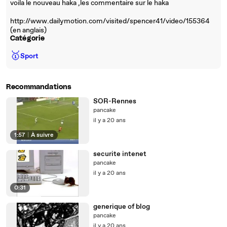
voila le nouveau haka ,les commentaire sur le haka
http://www.dailymotion.com/visited/spencer41/video/155364
(en anglais)
Catégorie
🥇
Sport
Recommandations
SOR-Rennes
pancake
il y a 20 ans
1:57
|
À suivre
securite intenet
pancake
il y a 20 ans
0:31
generique of blog
pancake
il y a 20 ans