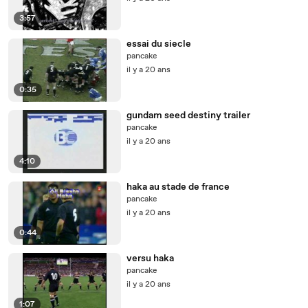
3:57
essai du siecle
pancake
il y a 20 ans
0:35
gundam seed destiny trailer
pancake
il y a 20 ans
4:10
haka au stade de france
pancake
il y a 20 ans
0:44
versu haka
pancake
il y a 20 ans
1:07