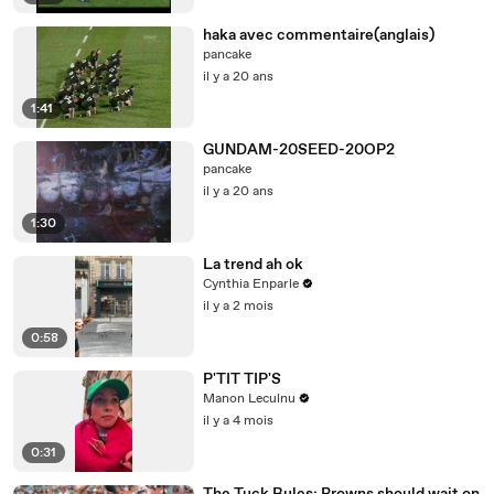
haka avec commentaire(anglais)
pancake
il y a 20 ans
1:41
GUNDAM-20SEED-20OP2
pancake
il y a 20 ans
1:30
La trend ah ok
Cynthia Enparle
il y a 2 mois
0:58
P'TIT TIP'S
Manon Leculnu
il y a 4 mois
0:31