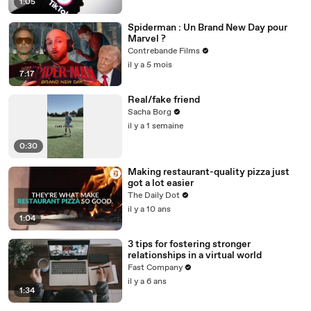
1:05
Spiderman : Un Brand New Day pour
Marvel ?
Contrebande Films
il y a 5 mois
7:17
Real/fake friend
Sacha Borg
il y a 1 semaine
0:30
Making restaurant-quality pizza just
got a lot easier
The Daily Dot
il y a 10 ans
1:04
3 tips for fostering stronger
relationships in a virtual world
Fast Company
il y a 6 ans
1:34