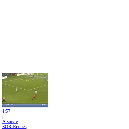
1:57
|
À suivre
SOR-Rennes