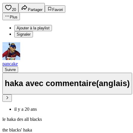
20
Partager
Favori
Plus
Ajouter à la playlist
Signaler
pancake
Suivre
haka avec commentaire(anglais)
il y a 20 ans
le haka des all blacks
the blacks' haka