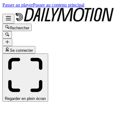
Passer au player
Passer au contenu principal
Rechercher
Se connecter
Regarder en plein écran