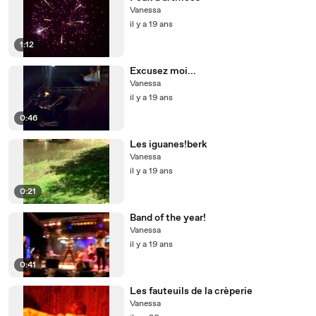
Vanessa
il y a 19 ans
1:12
Excusez moi...
Vanessa
il y a 19 ans
0:46
Les iguanes!berk
Vanessa
il y a 19 ans
0:21
Band of the year!
Vanessa
il y a 19 ans
0:41
Les fauteuils de la crèperie
Vanessa