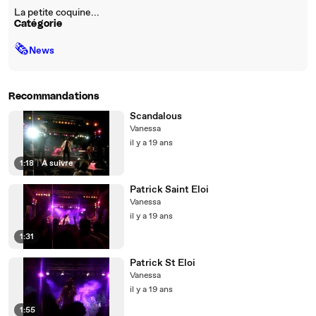
La petite coquine...
Catégorie
🗞
News
Recommandations
Scandalous
Vanessa
il y a 19 ans
1:18
|
À suivre
Patrick Saint Eloi
Vanessa
il y a 19 ans
1:31
Patrick St Eloi
Vanessa
il y a 19 ans
1:55