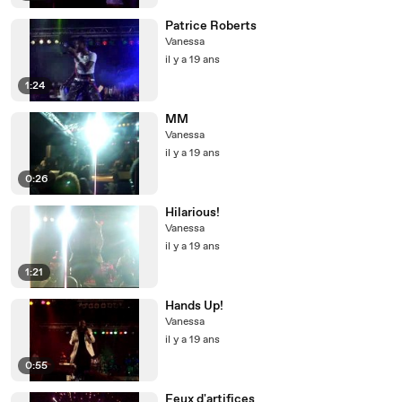
Patrice Roberts
Vanessa
il y a 19 ans
1:24
MM
Vanessa
il y a 19 ans
0:26
Hilarious!
Vanessa
il y a 19 ans
1:21
Hands Up!
Vanessa
il y a 19 ans
0:55
Feux d'artifices