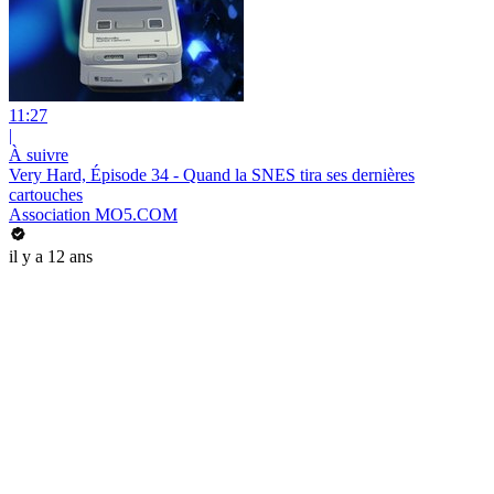
11:27
|
À suivre
Very Hard, Épisode 34 - Quand la SNES tira ses dernières
cartouches
Association MO5.COM
il y a 12 ans