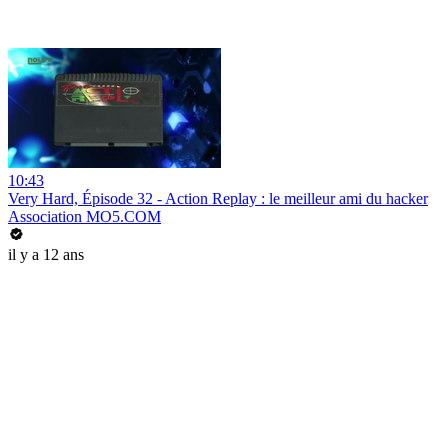
10:43
Very Hard, Épisode 32 - Action Replay : le meilleur ami du hacker
Association MO5.COM
il y a 12 ans