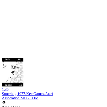
1:36
Superbug 1977-Kee Games-Atari
Association MO5.COM