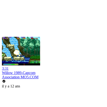
3:31
Willow 1989-Capcom
Association MO5.COM
il y a 12 ans