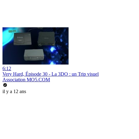
6:12
Very Hard, Épisode 30 - La 3DO : un Trip visuel
Association MO5.COM
il y a 12 ans