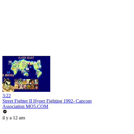
3:22
Street Fighter II Hyper Fighting 1992- Capcom
Association MO5.COM
il y a 12 ans