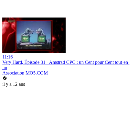
11:16
Very Hard, Épisode 31 - Amstrad CPC : un Cent pour Cent tout-en-
un
Association MO5.COM
il y a 12 ans