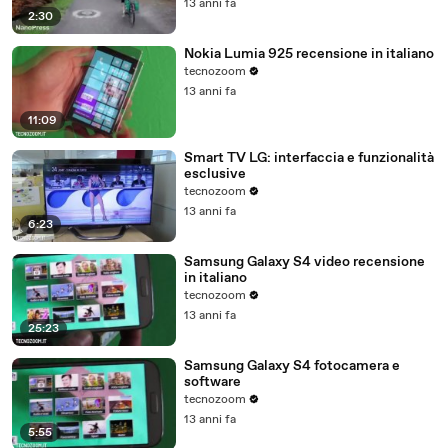
13 anni fa
2:30
Nokia Lumia 925 recensione in italiano
tecnozoom
13 anni fa
11:09
Smart TV LG: interfaccia e funzionalità
esclusive
tecnozoom
13 anni fa
6:23
Samsung Galaxy S4 video recensione
in italiano
tecnozoom
13 anni fa
25:23
Samsung Galaxy S4 fotocamera e
software
tecnozoom
13 anni fa
5:55