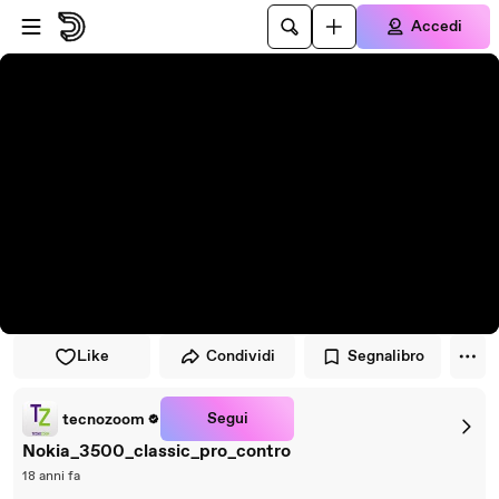
Vai al lettore
Passa al contenuto principale
Accedi
Like
Condividi
Segnalibro
Segui
tecnozoom
Nokia_3500_classic_pro_contro
18 anni fa