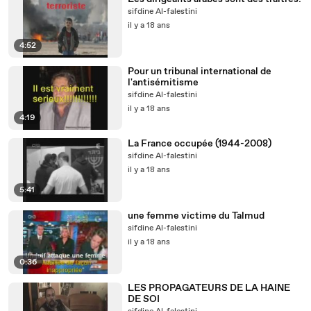
sifdine Al-falestini
il y a 18 ans
4:52
Pour un tribunal international de
l'antisémitisme
sifdine Al-falestini
il y a 18 ans
4:19
La France occupée (1944-2008)
sifdine Al-falestini
il y a 18 ans
5:41
une femme victime du Talmud
sifdine Al-falestini
il y a 18 ans
0:36
LES PROPAGATEURS DE LA HAINE
DE SOI