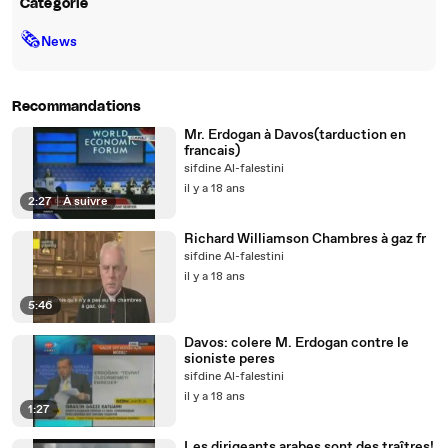
Catégorie
🗞
News
Recommandations
Mr. Erdogan à Davos(tarduction en
francais)
sifdine Al-falestini
il y a 18 ans
2:27
|
À suivre
Richard Williamson Chambres à gaz fr
sifdine Al-falestini
il y a 18 ans
5:46
Davos: colere M. Erdogan contre le
sioniste peres
sifdine Al-falestini
il y a 18 ans
1:27
Les dirigeants arabes sont des traîtres!