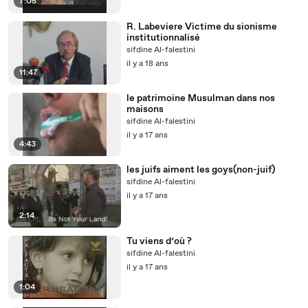
7:05
R. Labeviere Victime du sionisme
institutionnalisé
sifdine Al-falestini
il y a 18 ans
11:47
le patrimoine Musulman dans nos
maisons
sifdine Al-falestini
il y a 17 ans
4:43
les juifs aiment les goys(non-juif)
sifdine Al-falestini
il y a 17 ans
2:14
Tu viens d’où ?
sifdine Al-falestini
il y a 17 ans
1:04