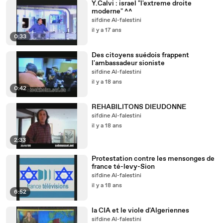
Y.Calvi : israel "l'extreme droite
moderne" ^^
sifdine Al-falestini
il y a 17 ans
0:33
Des citoyens suédois frappent
l'ambassadeur sioniste
sifdine Al-falestini
il y a 18 ans
0:42
REHABILITONS DIEUDONNE
sifdine Al-falestini
il y a 18 ans
2:33
Protestation contre les mensonges de
france té-levy-Sion
sifdine Al-falestini
il y a 18 ans
6:52
la CIA et le viole d'Algeriennes
sifdine Al-falestini