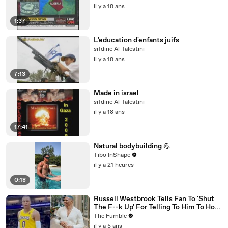
il y a 18 ans
1:37
L'education d'enfants juifs
sifdine Al-falestini
il y a 18 ans
7:13
Made in israel
sifdine Al-falestini
il y a 18 ans
17:41
Natural bodybuilding 💪
Tibo InShape
il y a 21 heures
0:18
Russell Westbrook Tells Fan To 'Shut
The F--k Up' For Telling To Him To How
To Play Better
The Fumble
il y a 5 ans