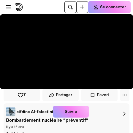
Passer au player
Passer au contenu principal
Se connecter
7
Partager
Favori
Suivre
sifdine Al-falestini
Bombardement nucléaire “préventif”
il y a 18 ans