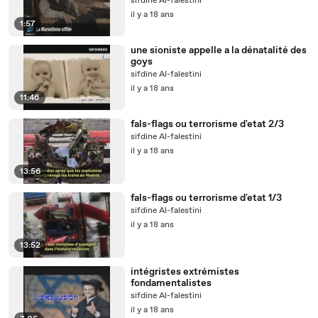
sifdine Al-falestini
il y a 18 ans
1:57
une sioniste appelle a la dénatalité des
goys
sifdine Al-falestini
il y a 18 ans
11:46
fals-flags ou terrorisme d'etat 2/3
sifdine Al-falestini
il y a 18 ans
13:56
fals-flags ou terrorisme d'etat 1/3
sifdine Al-falestini
il y a 18 ans
13:52
intégristes extrémistes
fondamentalistes
sifdine Al-falestini
il y a 18 ans