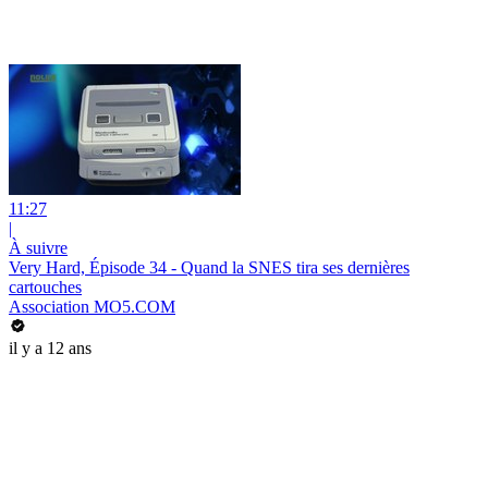
11:27
|
À suivre
Very Hard, Épisode 34 - Quand la SNES tira ses dernières
cartouches
Association MO5.COM
il y a 12 ans