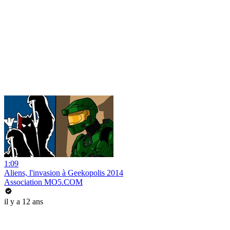
1:09
Aliens, l'invasion à Geekopolis 2014
Association MO5.COM
il y a 12 ans