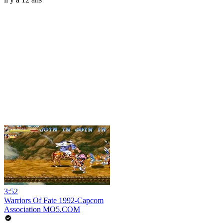
3:52
Warriors Of Fate 1992-Capcom
Association MO5.COM