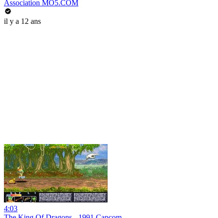
Association MO5.COM
il y a 12 ans
4:03
The King Of Dragons - 1991 Capcom