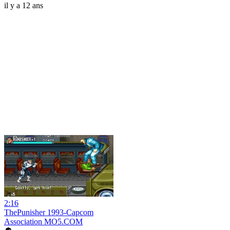
il y a 12 ans
2:16
ThePunisher 1993-Capcom
Association MO5.COM