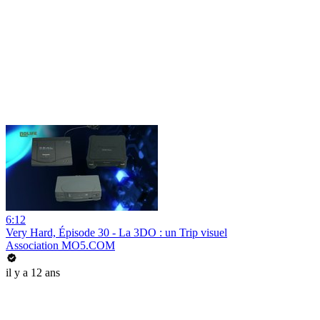
6:12
Very Hard, Épisode 30 - La 3DO : un Trip visuel
Association MO5.COM
il y a 12 ans