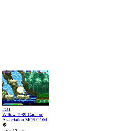
3:31
Willow 1989-Capcom
Association MO5.COM
il y a 12 ans