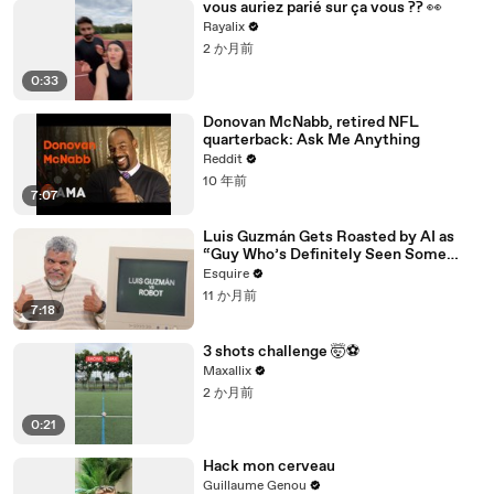
vous auriez parié sur ça vous ?? 👀
Rayalix
2 か月前
0:33
Donovan McNabb, retired NFL
quarterback: Ask Me Anything
Reddit
10 年前
7:07
Luis Guzmán Gets Roasted by AI as
“Guy Who’s Definitely Seen Some
Things” | Esquire
Esquire
11 か月前
7:18
3 shots challenge 🤯⚽️
Maxallix
2 か月前
0:21
Hack mon cerveau
Guillaume Genou