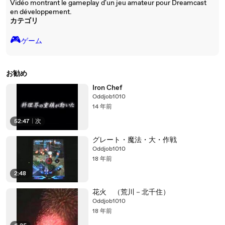
Vidéo montrant le gameplay d'un jeu amateur pour Dreamcast
en développement.
カテゴリ
🎮️
ゲーム
お勧め
Iron Chef
Oddjob1010
14 年前
52:47
|
次
グレート・魔法・大・作戦
Oddjob1010
18 年前
2:48
花火 （荒川－北千住）
Oddjob1010
18 年前