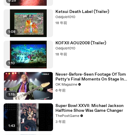
6:25
Ketsui Death Label (Trailer)
Oddjob1010
18 年前
1:08
KOFXII AOU2008 (Trailer)
Oddjob1010
18 年前
1:10
Never-Before-Seen Footage Of Tom
Petty’s Final Moments On Stage In
New REELZ Doc: Watch
OK Magazine
6 年前
1:19
Super Bowl XXVII: Michael Jackson
Halftime Show Was Game Changer
ThePostGame
3 年前
1:43