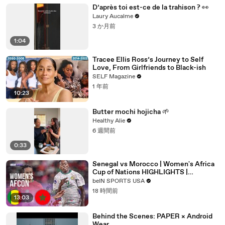
D’après toi est-ce de la trahison ? 👀
Laury Aucalme
3 か月前
1:04
Tracee Ellis Ross’s Journey to Self
Love, From Girlfriends to Black-ish
SELF Magazine
1 年前
10:23
Butter mochi hojicha 🌱
Healthy Alie
6 週間前
0:33
Senegal vs Morocco | Women's Africa
Cup of Nations HIGHLIGHTS |
08/03/2026 | beIN SPORTS USA
beIN SPORTS USA
18 時間前
13:03
Behind the Scenes: PAPER × Android
Wear