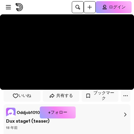
プレイヤーにスキップ
メインコンテンツにスキップ
ログイン
ブックマー
いいね
共有する
ク
+フォロー
Oddjob1010
Dux stage1 (teaser)
18 年前