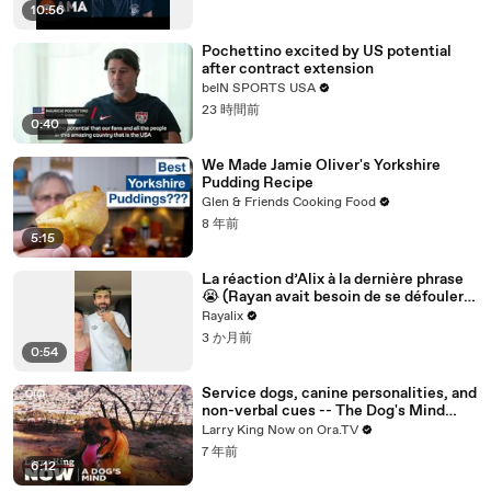
10:56
Pochettino excited by US potential
after contract extension
beIN SPORTS USA
23 時間前
0:40
We Made Jamie Oliver's Yorkshire
Pudding Recipe
Glen & Friends Cooking Food
8 年前
5:15
La réaction d’Alix à la dernière phrase
😭 (Rayan avait besoin de se défouler
mdr)
Rayalix
3 か月前
0:54
Service dogs, canine personalities, and
non-verbal cues -- The Dog's Mind
Panel answers your social media
Larry King Now on Ora.TV
questions
7 年前
6:12