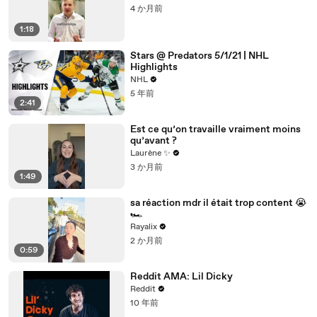
4 か月前
1:18
Stars @ Predators 5/1/21 | NHL
Highlights
NHL
5 年前
2:41
Est ce qu’on travaille vraiment moins
qu’avant ?
Laurène ✨
3 か月前
1:49
sa réaction mdr il était trop content 😭
🏎️
Rayalix
2 か月前
0:59
Reddit AMA: Lil Dicky
Reddit
10 年前