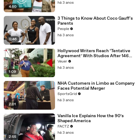
há 3 anos
4:50
3 Things to Know About Coco Gauff's
Parents
People
há 3 anos
0:46
Hollywood Writers Reach ‘Tentative
Agreement’ With Studios After 146
Day Strike
Veuer
há 3 anos
1:09
NHA Customers in Limbo as Company
Faces Potential Merger
SportsGrid
há 3 anos
2:01
Vanilla Ice Explains How the 90’s
Shaped America
FACTZ
há 3 anos
2:55