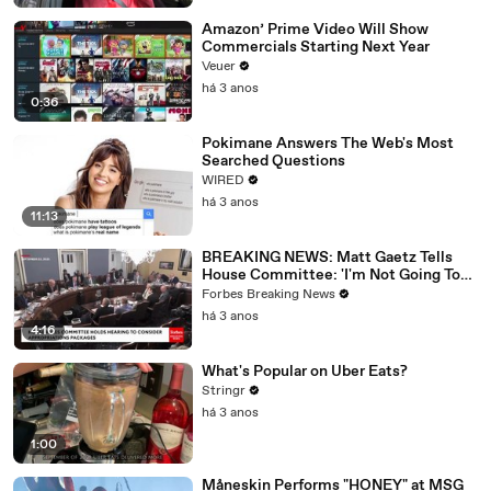
Amazon’ Prime Video Will Show
Commercials Starting Next Year
Veuer
há 3 anos
0:36
Pokimane Answers The Web's Most
Searched Questions
WIRED
há 3 anos
11:13
BREAKING NEWS: Matt Gaetz Tells
House Committee: 'I'm Not Going To
Vote For A Continuing Resolution'
Forbes Breaking News
há 3 anos
4:16
What's Popular on Uber Eats?
Stringr
há 3 anos
1:00
Måneskin Performs "HONEY" at MSG