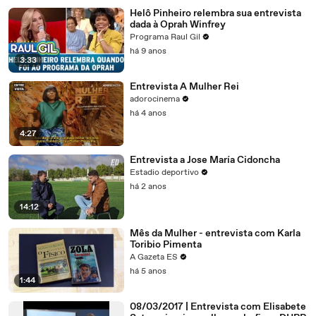
Helô Pinheiro relembra sua entrevista
dada à Oprah Winfrey
Programa Raul Gil
há 9 anos
3:33
Entrevista A Mulher Rei
adorocinema
há 4 anos
4:27
Entrevista a Jose María Cidoncha
Estadio deportivo
há 2 anos
14:12
Mês da Mulher - entrevista com Karla
Toribio Pimenta
A Gazeta ES
há 5 anos
1:44
08/03/2017 | Entrevista com Elisabete