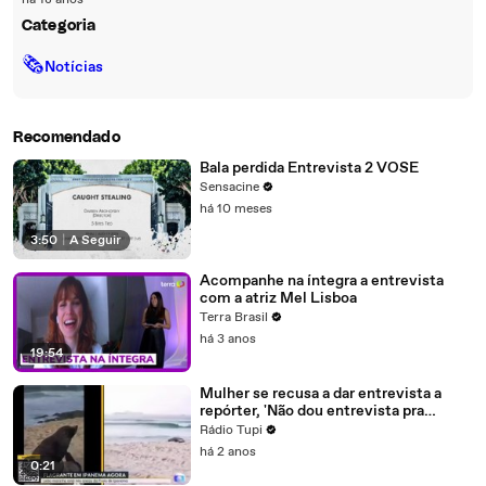
há 18 anos
Categoria
🗞
Notícias
Recomendado
Bala perdida Entrevista 2 VOSE
Sensacine
há 10 meses
3:50
|
A Seguir
Acompanhe na íntegra a entrevista
com a atriz Mel Lisboa
Terra Brasil
há 3 anos
19:54
Mulher se recusa a dar entrevista a
repórter, 'Não dou entrevista pra
GloboNews nem pra Globo'
Rádio Tupi
há 2 anos
0:21