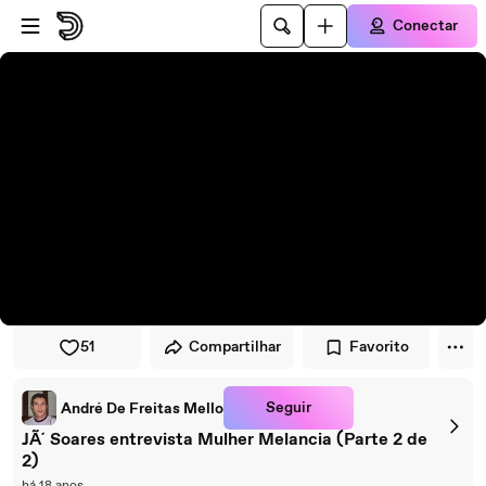
Pular para o player
Ir para o conteúdo principal
Conectar
51
Compartilhar
Favorito
Seguir
André De Freitas Mello
JÃ´ Soares entrevista Mulher Melancia (Parte 2 de
2)