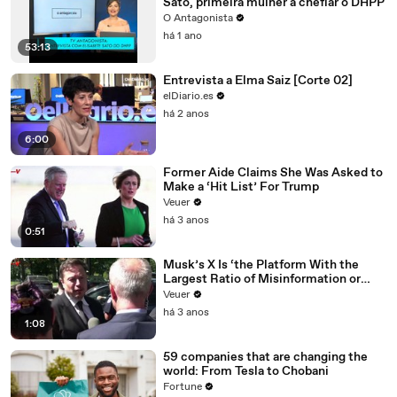
Sato, primeira mulher a chefiar o DHPP
O Antagonista
há 1 ano
53:13
Entrevista a Elma Saiz [Corte 02]
elDiario.es
há 2 anos
6:00
Former Aide Claims She Was Asked to
Make a ‘Hit List’ For Trump
Veuer
há 3 anos
0:51
Musk’s X Is ‘the Platform With the
Largest Ratio of Misinformation or
Disinformation’ Amongst All Social
Veuer
Media Platforms
há 3 anos
1:08
59 companies that are changing the
world: From Tesla to Chobani
Fortune