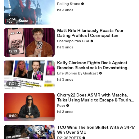
Rolling Stone
há 3 anos
2:50
Matt Rife Hilariously Roasts Your
Dating Profiles | Cosmopolitan
Cosmopolitan USA
há 3 anos
12:13
Kelly Clarkson Fights Back Against
Brandon Blackstock In Devastating
Divorce Battle
Life Stories By Goalcast
há 3 anos
7:01
Chxrry22 Does ASMR with Matcha,
Talks Using Music to Escape & Touring
with The Weeknd
Fuse
há 3 anos
6:59
TCU Wins The Iron Skillet With A 34-17
Win Over SMU
D210SPORTS