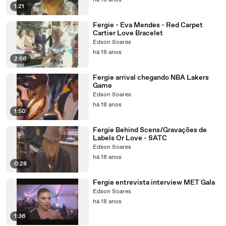
há 18 anos
1:21
Fergie - Eva Mendes - Red Carpet
Cartier Love Bracelet
Edson Soares
há 18 anos
2:56
Fergie arrival chegando NBA Lakers
Game
Edson Soares
há 18 anos
1:50
Fergie Behind Scens/Gravações de
Labels Or Love - SATC
Edson Soares
há 18 anos
0:28
Fergie entrevista interview MET Gala
Edson Soares
há 18 anos
1:36