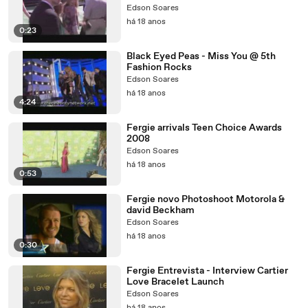
Edson Soares
há 18 anos
0:23
Black Eyed Peas - Miss You @ 5th
Fashion Rocks
Edson Soares
há 18 anos
4:24
Fergie arrivals Teen Choice Awards
2008
Edson Soares
há 18 anos
0:53
Fergie novo Photoshoot Motorola &
david Beckham
Edson Soares
há 18 anos
0:30
Fergie Entrevista - Interview Cartier
Love Bracelet Launch
Edson Soares