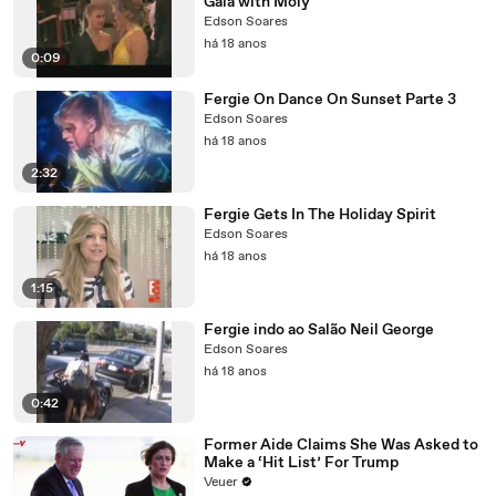
Gala with Moly
Edson Soares
há 18 anos
0:09
Fergie On Dance On Sunset Parte 3
Edson Soares
há 18 anos
2:32
Fergie Gets In The Holiday Spirit
Edson Soares
há 18 anos
1:15
Fergie indo ao Salão Neil George
Edson Soares
há 18 anos
0:42
Former Aide Claims She Was Asked to
Make a ‘Hit List’ For Trump
Veuer