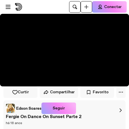
Pular para o player
Ir para o conteúdo principal
Conectar
Curtir
Compartilhar
Favorito
Seguir
Edson Soares
Fergie On Dance On Sunset Parte 2
há 18 anos