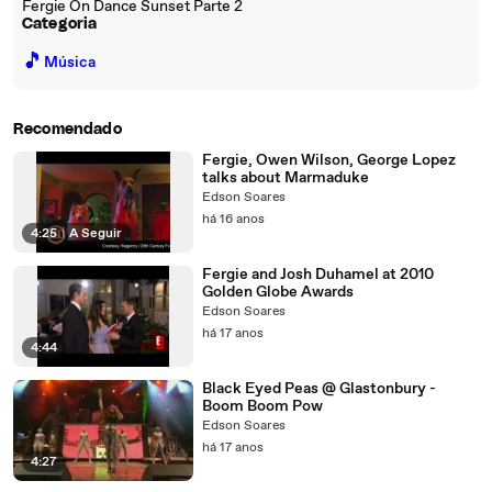
Fergie On Dance Sunset Parte 2
Categoria
🎵
Música
Recomendado
Fergie, Owen Wilson, George Lopez
talks about Marmaduke
Edson Soares
há 16 anos
4:25
|
A Seguir
Fergie and Josh Duhamel at 2010
Golden Globe Awards
Edson Soares
há 17 anos
4:44
Black Eyed Peas @ Glastonbury -
Boom Boom Pow
Edson Soares
há 17 anos
4:27