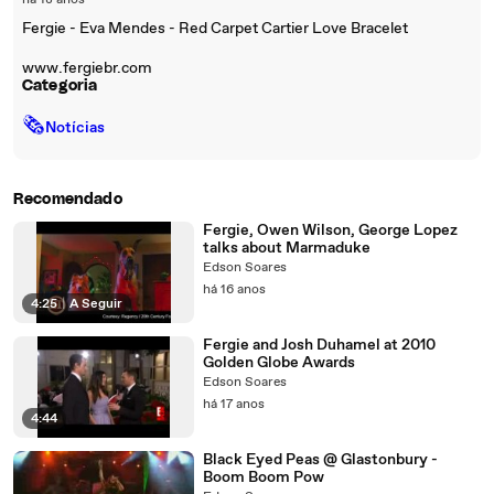
há 18 anos
Fergie - Eva Mendes - Red Carpet Cartier Love Bracelet
www.fergiebr.com
Categoria
🗞
Notícias
Recomendado
Fergie, Owen Wilson, George Lopez
talks about Marmaduke
Edson Soares
há 16 anos
4:25
|
A Seguir
Fergie and Josh Duhamel at 2010
Golden Globe Awards
Edson Soares
há 17 anos
4:44
Black Eyed Peas @ Glastonbury -
Boom Boom Pow