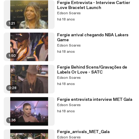
Fergie Entrevista - Interview Cartier
Love Bracelet Launch
Edson Soares
há 18 anos
1:21
Fergie arrival chegando NBA Lakers
Game
Edson Soares
há 18 anos
1:50
Fergie Behind Scens/Gravações de
Labels Or Love - SATC
Edson Soares
há 18 anos
0:28
Fergie entrevista interview MET Gala
Edson Soares
há 18 anos
1:36
Fergie_arrivals_MET_Gala
Edson Soares