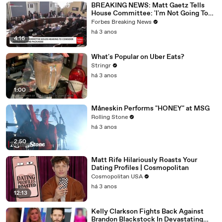
BREAKING NEWS: Matt Gaetz Tells
House Committee: 'I'm Not Going To
Vote For A Continuing Resolution'
Forbes Breaking News
há 3 anos
4:16
What's Popular on Uber Eats?
Stringr
há 3 anos
1:00
Måneskin Performs "HONEY" at MSG
Rolling Stone
há 3 anos
2:50
Matt Rife Hilariously Roasts Your
Dating Profiles | Cosmopolitan
Cosmopolitan USA
há 3 anos
12:13
Kelly Clarkson Fights Back Against
Brandon Blackstock In Devastating