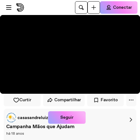
Pular para o player
Ir para o conteúdo principal
Conectar
Curtir
Compartilhar
Favorito
Seguir
casasandreluiz
Campanha Mãos que Ajudam
há 18 anos