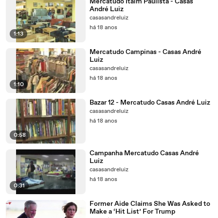
Mercatudo Itaim Paulista - Casas
André Luiz
casasandreluiz
há 18 anos
1:13
Mercatudo Campinas - Casas André
Luiz
casasandreluiz
há 18 anos
1:10
Bazar 12 - Mercatudo Casas André Luiz
casasandreluiz
há 18 anos
0:58
Campanha Mercatudo Casas André
Luiz
casasandreluiz
há 18 anos
0:31
Former Aide Claims She Was Asked to
Make a ‘Hit List’ For Trump