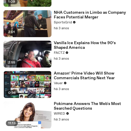
1:09
NHA Customers in Limbo as Company
Faces Potential Merger
SportsGrid
há 3 anos
2:01
Vanilla Ice Explains How the 90’s
Shaped America
FACTZ
há 3 anos
2:55
Amazon’ Prime Video Will Show
Commercials Starting Next Year
Veuer
há 3 anos
0:36
Pokimane Answers The Web's Most
Searched Questions
WIRED
há 3 anos
11:13