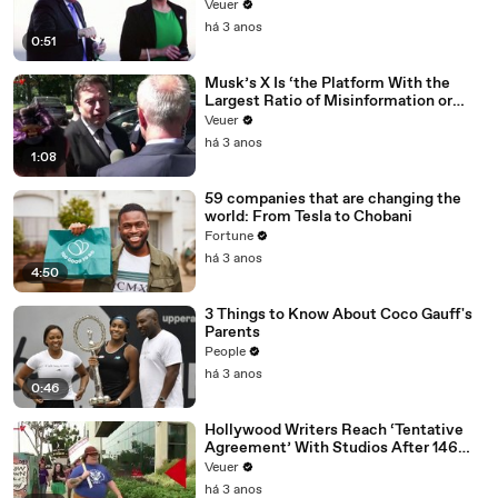
Veuer
há 3 anos
0:51
Musk’s X Is ‘the Platform With the
Largest Ratio of Misinformation or
Disinformation’ Amongst All Social
Veuer
Media Platforms
há 3 anos
1:08
59 companies that are changing the
world: From Tesla to Chobani
Fortune
há 3 anos
4:50
3 Things to Know About Coco Gauff's
Parents
People
há 3 anos
0:46
Hollywood Writers Reach ‘Tentative
Agreement’ With Studios After 146
Day Strike
Veuer
há 3 anos