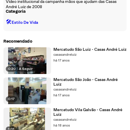
Vídeo institucional da campanha mãos que ajudam das Casas
André Luiz de 2008
Categoria
🛠️
Estilo De Vida
Recomendado
Mercatudo São Luiz - Casas André Luiz
casasandreluiz
há 17 anos
0:20
|
A Seguir
Mercatudo São João - Casas André
Luiz
casasandreluiz
há 17 anos
0:17
Mercatudo Vila Galvão - Casas André
Luiz
casasandreluiz
há 18 anos
1:01