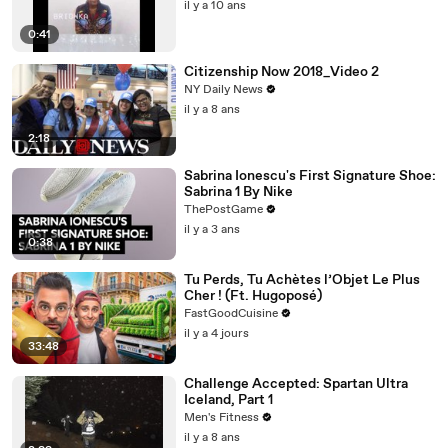
il y a 10 ans
0:41
Citizenship Now 2018_Video 2
NY Daily News
il y a 8 ans
2:18
Sabrina Ionescu's First Signature Shoe:
Sabrina 1 By Nike
ThePostGame
il y a 3 ans
0:38
Tu Perds, Tu Achètes l’Objet Le Plus
Cher ! (Ft. Hugoposé)
FastGoodCuisine
il y a 4 jours
33:48
Challenge Accepted: Spartan Ultra
Iceland, Part 1
Men's Fitness
il y a 8 ans