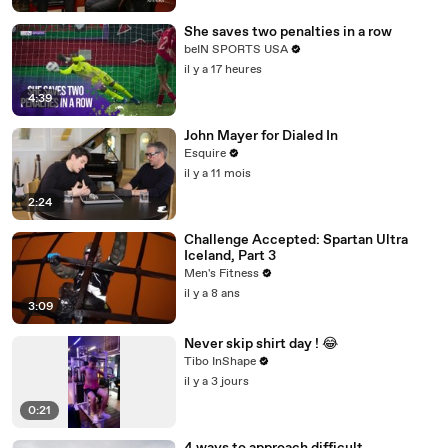
She saves two penalties in a row
beIN SPORTS USA
il y a 17 heures
4:39
John Mayer for Dialed In
Esquire
il y a 11 mois
2:24
Challenge Accepted: Spartan Ultra
Iceland, Part 3
Men's Fitness
il y a 8 ans
3:09
Never skip shirt day ! 😂
Tibo InShape
il y a 3 jours
0:21