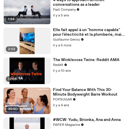
4 ways to approach difficult
conversations as a leader
Fast Company
il y a 5 ans
1:54
Elle fait appel à un "homme capable"
pour l'électricité et la plomberie, mais
la soirée prend une autre tournure
Guillaume Genou
il y a 5 mois
2:02
The Winklevoss Twins: Reddit AMA
Reddit
il y a 10 ans
12:05
Find Your Balance With This 30-
Minute Bodyweight Barre Workout
POPSUGAR
il y a 4 ans
30:50
#WCW: Yudu, Brionka, Ana and Anna
PAPER Magazine