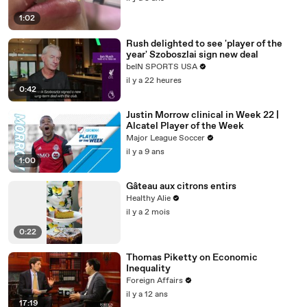
1:02
Rush delighted to see 'player of the
year' Szoboszlai sign new deal
beIN SPORTS USA
il y a 22 heures
0:42
Justin Morrow clinical in Week 22 |
Alcatel Player of the Week
Major League Soccer
il y a 9 ans
1:00
Gâteau aux citrons entirs
Healthy Alie
il y a 2 mois
0:22
Thomas Piketty on Economic
Inequality
Foreign Affairs
il y a 12 ans
17:19