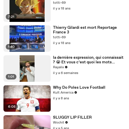
totti-69
il y a 18 ans
7:21
Thierry Gilardi est mort Reportage
France 3
totti-69
il y a 18 ans
1:40
la dernière expression, qui connaissait
? 😭 Et vous c’est quoi les mots
insolites que vous utilisez mdr
Rayalix
il y a 6 semaines
1:01
Why Do Poles Love Football
Kult America
il y a 8 ans
6:05
SLUGGY LIP FILLER
Wochit
il y a 5 ans