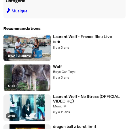
Catégorie
🎵
Musique
Recommandations
Laurent Wolf - France Bleu Live
ici
il y a 3 ans
8:52
|
À suivre
Wolf
Boys Car Toys
il y a 3 ans
0:44
Laurent Wolf - No Stress (OFFICIAL
VIDEO HQ)
Music M
il y a 11 ans
3:49
dragon ball z burst limit