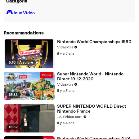
Catégorie
🎮️
Jeux Vidéo
Recommandations
Nintendo World Championships 1990
Vidaextra
il y a 3 ans
5:16
|
À suivre
Super Nintendo World - Nintendo
Direct 19-12-2020
Vidaextra
il y a 5 ans
15:33
SUPER NINTENDO WORLD Direct
Nintendo France
JeuxVideo.com
il y a 4 ans
15:32
Nintendo World Championships NES