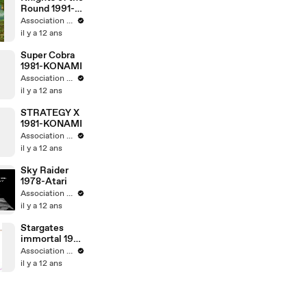
Round 1991-
Capcom
Association MO5.COM
il y a 12 ans
Super Cobra
1981-KONAMI
Association MO5.COM
il y a 12 ans
STRATEGY X
1981-KONAMI
Association MO5.COM
il y a 12 ans
Sky Raider
1978-Atari
Association MO5.COM
il y a 12 ans
Stargates
immortal 1981
williams
Association MO5.COM
electronic
il y a 12 ans