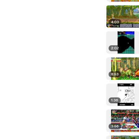
4:03
2:02
8:53
1:36
3:56