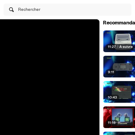
Rechercher
Recommanda
11:27
|
À suivre
9:11
10:43
11:16