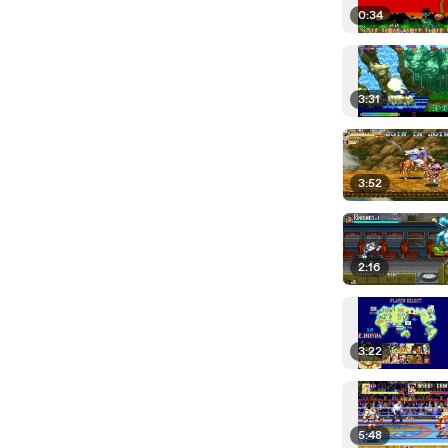
0:34
3:31
3:52
2:16
3:22
5:48