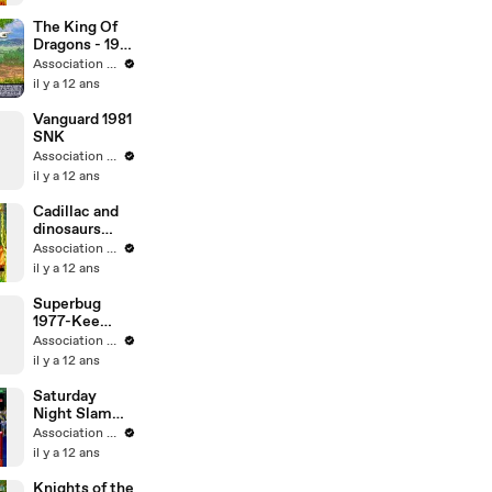
The King Of
Dragons - 1991
Capcom
Association MO5.COM
il y a 12 ans
Vanguard 1981
SNK
Association MO5.COM
il y a 12 ans
Cadillac and
dinosaurs
1993-
Association MO5.COM
Capcom
il y a 12 ans
Superbug
1977-Kee
Games-Atari
Association MO5.COM
il y a 12 ans
Saturday
Night Slam
Master 1993-
Association MO5.COM
Capcom
il y a 12 ans
Knights of the