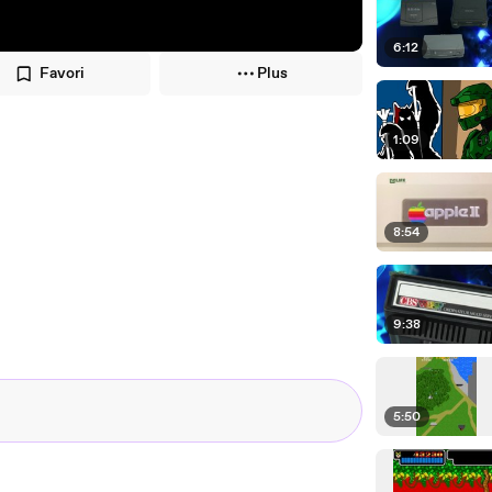
6:12
Favori
Plus
1:09
8:54
9:38
5:50