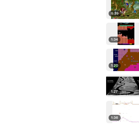
5:39
1:34
1:20
1:27
1:36