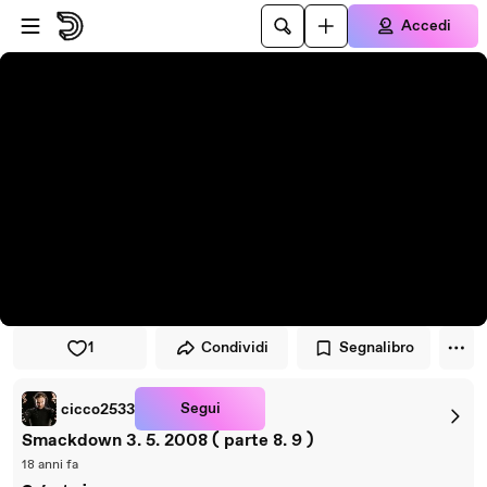
Vai al lettore
Passa al contenuto principale
Accedi
1
Condividi
Segnalibro
Segui
cicco2533
Smackdown 3. 5. 2008 ( parte 8. 9 )
18 anni fa