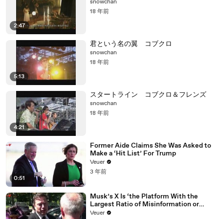
snowchan
18 年前
2:47
君という名の翼 コブクロ
snowchan
18 年前
5:13
スタートライン コブクロ＆フレンズ
snowchan
18 年前
4:21
Former Aide Claims She Was Asked to
Make a ‘Hit List’ For Trump
Veuer
3 年前
0:51
Musk’s X Is ‘the Platform With the
Largest Ratio of Misinformation or
Disinformation’ Amongst All Social
Veuer