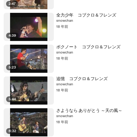
2:47
全力少年 コブクロ＆フレンズ
snowchan
18 年前
4:39
ボクノート コブクロ＆フレンズ
snowchan
18 年前
5:23
追憶 コブクロ＆フレンズ
snowchan
18 年前
5:44
さようなら ありがとう ～天の風～
snowchan
18 年前
6:32