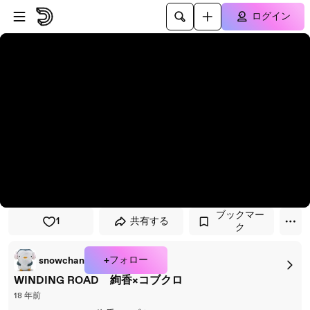
プレイヤーにスキップ
メインコンテンツにスキップ
ログイン
ブックマー
1
共有する
ク
+フォロー
snowchan
WINDING ROAD 絢香×コブクロ
18 年前