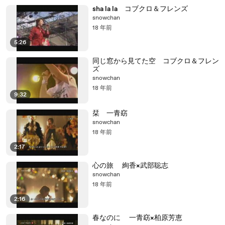
sha la la コブクロ＆フレンズ
snowchan
18 年前
5:26
同じ窓から見てた空 コブクロ＆フレン
ズ
snowchan
18 年前
9:32
栞 一青窈
snowchan
18 年前
2:17
心の旅 絢香×武部聡志
snowchan
18 年前
2:16
春なのに 一青窈×柏原芳恵