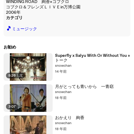
WINDING ROAD 絢香×コブクロ
コブクロ＆フレンズＬＩＶＥin万博公園
2006年
カテゴリ
🎵
ミュージック
お勧め
Superfly x Salyu With Or Without You +
トーク
snowchan
14 年前
5:26
|
次
月がとっても青いから 一青窈
snowchan
18 年前
3:07
おかえり 絢香
snowchan
18 年前