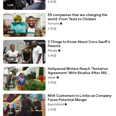
Media Platforms
3 年前
1:08
59 companies that are changing the
world: From Tesla to Chobani
Fortune
3 年前
4:50
3 Things to Know About Coco Gauff's
Parents
People
3 年前
0:46
Hollywood Writers Reach ‘Tentative
Agreement’ With Studios After 146
Day Strike
Veuer
3 年前
1:09
NHA Customers in Limbo as Company
Faces Potential Merger
SportsGrid
3 年前
2:01