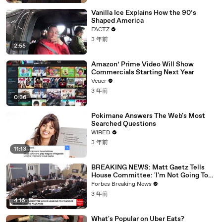
Vanilla Ice Explains How the 90’s
Shaped America
FACTZ
3 年前
2:55
Amazon’ Prime Video Will Show
Commercials Starting Next Year
Veuer
3 年前
0:36
Pokimane Answers The Web's Most
Searched Questions
WIRED
3 年前
11:13
BREAKING NEWS: Matt Gaetz Tells
House Committee: 'I'm Not Going To
Vote For A Continuing Resolution'
Forbes Breaking News
3 年前
4:16
What's Popular on Uber Eats?