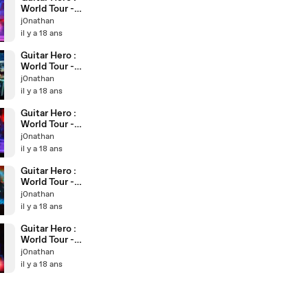
World Tour -
Mr. Crowley
j0nathan
(Cam)
il y a 18 ans
Guitar Hero :
World Tour -
La Bamba
j0nathan
(Cam)
il y a 18 ans
Guitar Hero :
World Tour -
Beat It (Cam)
j0nathan
il y a 18 ans
Guitar Hero :
World Tour -
Everlong
j0nathan
(Cam)
il y a 18 ans
Guitar Hero :
World Tour -
Antisocial
j0nathan
(Cam)
il y a 18 ans