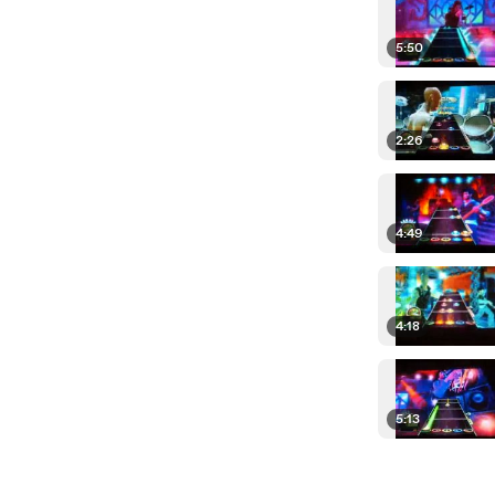
5:50
2:26
4:49
4:18
5:13