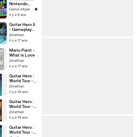
Daytime
Nintendo
Stages
Switch
Game-eXperience.it
Gameplay
il y a 9 ans
Guitar Hero 5
- Gameplay
Trailer
j0nathan
il y a 17 ans
Mario Paint -
What is Love
j0nathan
il y a 17 ans
Guitar Hero :
World Tour -
Jessie's Girl
j0nathan
il y a 18 ans
Guitar Hero :
World Tour -
What I’ve
j0nathan
Done
il y a 18 ans
Guitar Hero :
World Tour -