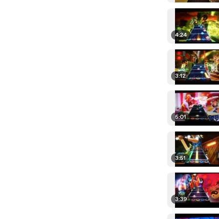
4:24
3:12
5:01
3:51
3:39