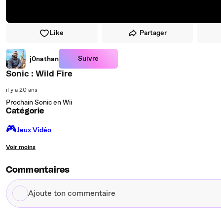
Like
Partager
Suivre
j0nathan
Sonic : Wild Fire
il y a 20 ans
Prochain Sonic en Wii
Catégorie
🎮️
Jeux Vidéo
Voir moins
Commentaires
Ajoute
ton
commentaire