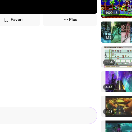
1:00:43
Favori
Plus
1:13
3:54
4:47
4:28