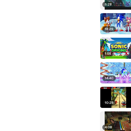
5:28
18:29
1:55
14:40
10:28
4:08