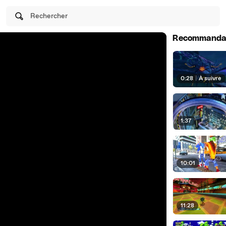
Rechercher
Recommanda
0:28
|
À suivre
1:37
10:01
11:28