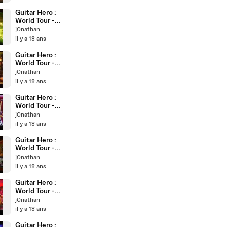
Fast
Guitar Hero :
World Tour -
Feel The Pain
j0nathan
(Cam)
il y a 18 ans
Guitar Hero :
World Tour -
Up Around
j0nathan
The Bend
il y a 18 ans
(Cam)
Guitar Hero :
World Tour -
Overkill
j0nathan
(Cam)
il y a 18 ans
Guitar Hero :
World Tour -
Too Much Too
j0nathan
Young Too
il y a 18 ans
Fast (Cam)
Guitar Hero :
World Tour -
Are You
j0nathan
Gonna Go My
il y a 18 ans
Way (Cam)
Guitar Hero :