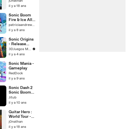
Spiderwebs
j0nathan
il y a 18 ans
Sonic Boom
Fire & Ice All
Cutscenes
patriciaandrew3001
il y a 8 ans
Sonic Origins
- Release
Date Trailer
3DJuegos México
Sonic Central
il y a 4 ans
2022
Sonic Mania -
Gameplay
RedDock
il y a 9 ans
Sonic Dash 2
Sonic Boom
Gameplay 8
Jitub
Action
il y a 10 ans
Adventure
Game
Guitar Hero :
World Tour -
Too Much, Too
j0nathan
Young, Too
il y a 18 ans