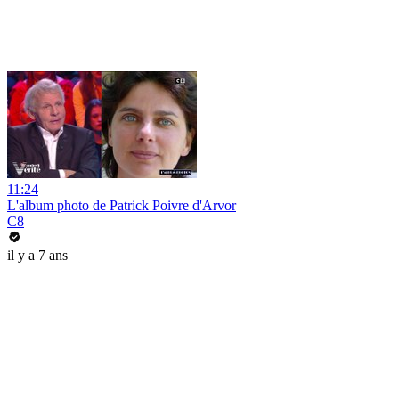
11:24
L'album photo de Patrick Poivre d'Arvor
C8
il y a 7 ans