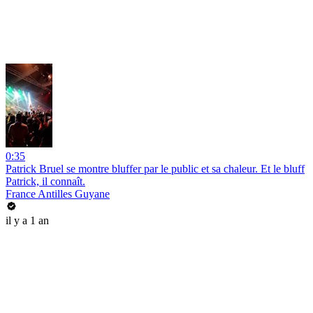
0:35
Patrick Bruel se montre bluffer par le public et sa chaleur. Et le bluff
Patrick, il connaît.
France Antilles Guyane
il y a 1 an