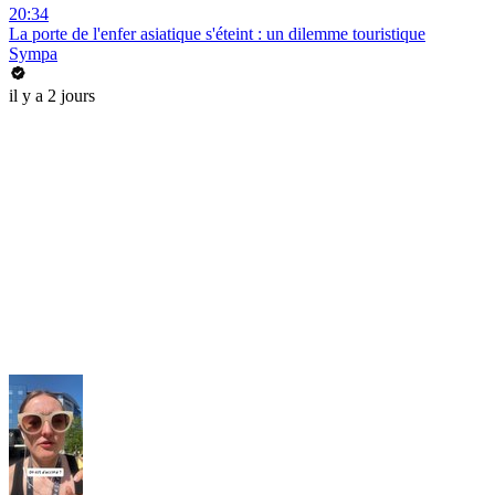
20:34
La porte de l'enfer asiatique s'éteint : un dilemme touristique
Sympa
il y a 2 jours