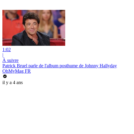
1:02
|
À suivre
Patrick Bruel parle de l'album posthume de Johnny Hallyday
OhMyMag FR
il y a 4 ans