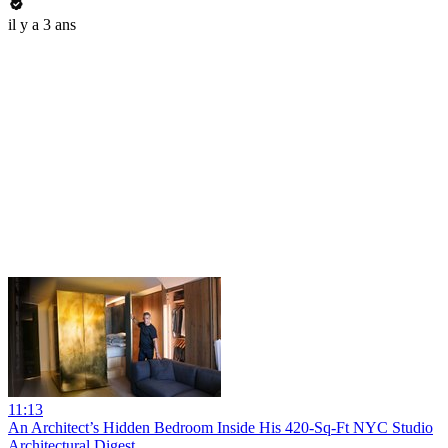
il y a 3 ans
11:13
An Architect’s Hidden Bedroom Inside His 420-Sq-Ft NYC Studio
Architectural Digest