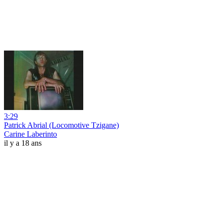
3:29
Patrick Abrial (Locomotive Tzigane)
Carine Laberinto
il y a 18 ans