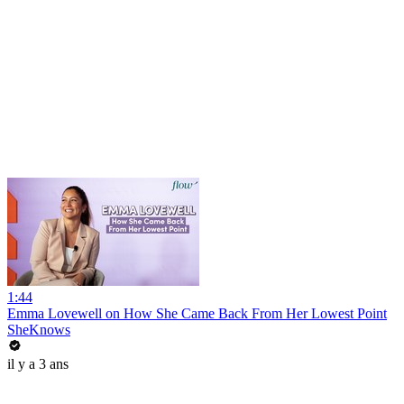
1:44
Emma Lovewell on How She Came Back From Her Lowest Point
SheKnows
il y a 3 ans