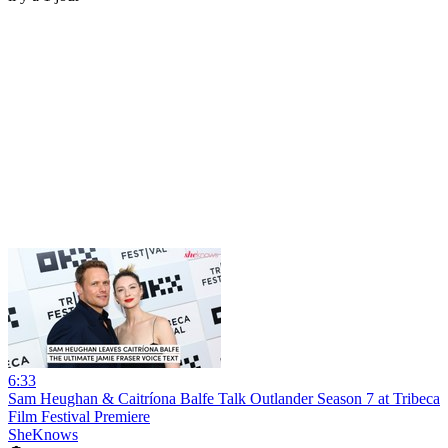
6:33
Sam Heughan & Caitríona Balfe Talk Outlander Season 7 at Tribeca
Film Festival Premiere
SheKnows