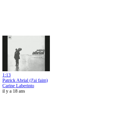
1:13
Patrick Abrial (J'ai faim)
Carine Laberinto
il y a 18 ans