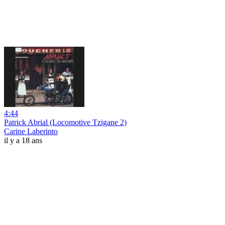
4:44
Patrick Abrial (Locomotive Tzigane 2)
Carine Laberinto
il y a 18 ans