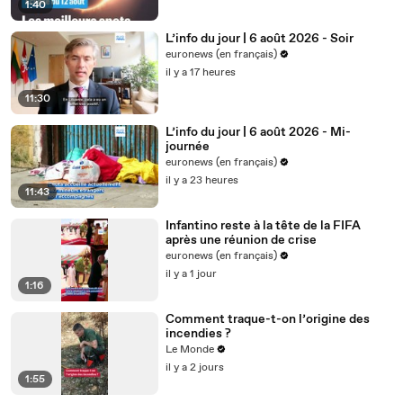
1:40
L’info du jour | 6 août 2026 - Soir
euronews (en français)
il y a 17 heures
11:30
L’info du jour | 6 août 2026 - Mi-
journée
euronews (en français)
il y a 23 heures
11:43
Infantino reste à la tête de la FIFA
après une réunion de crise
euronews (en français)
il y a 1 jour
1:16
Comment traque-t-on l’origine des
incendies ?
Le Monde
il y a 2 jours
1:55