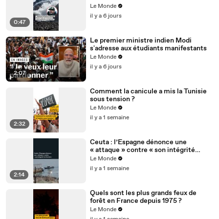
Le Monde
il y a 6 jours
0:47
Le premier ministre indien Modi
s'adresse aux étudiants manifestants
Le Monde
il y a 6 jours
2:07
Comment la canicule a mis la Tunisie
sous tension ?
Le Monde
il y a 1 semaine
2:32
Ceuta : l’Espagne dénonce une
« attaque » contre « son intégrité
territoriale »
Le Monde
il y a 1 semaine
2:14
Quels sont les plus grands feux de
forêt en France depuis 1975 ?
Le Monde