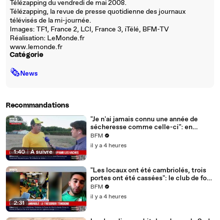
Télézapping du vendredi de mai 2008.
Télézapping, la revue de presse quotidienne des journaux
télévisés de la mi-journée.
Images: TF1, France 2, LCI, France 3, iTélé, BFM-TV
Réalisation: LeMonde.fr
www.lemonde.fr
Catégorie
🗞
News
Recommandations
"Je n'ai jamais connu une année de
sécheresse comme celle-ci": en
Charente-Maritime, à cause de la
BFM
sécheresse, l'herbe de cette prairie
il y a 4 heures
n'est plus comestible pour les vaches
1:40
|
À suivre
depuis le 1er juin
"Les locaux ont été cambriolés, trois
portes ont été cassées": le club de foot
de Champfleur victime d'un
BFM
cambriolage
il y a 4 heures
2:31