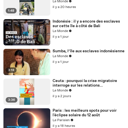
l’arme nucléaire
Le Monde
il y a 20 heures
1:48
Indonésie : il y a encore des esclaves
sur cette île à côté de Bali
Le Monde
il y a 1 jour
3:18
Sumba, l’île aux esclaves indonésienne
Le Monde
il y a 1 jour
3:18
Ceuta : pourquoi la crise migratoire
interroge sur les relations
diplomatiques entre le Maroc et
Le Monde
l’Espagne ?
il y a 2 jours
3:36
Paris : les meilleurs spots pour voir
l'éclipse solaire du 12 août
Le Parisien
il y a 18 heures