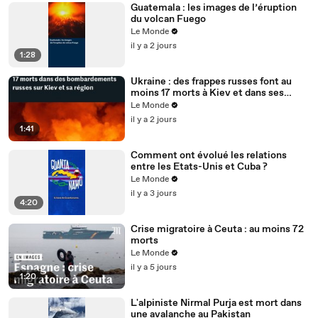
Guatemala : les images de l’éruption
du volcan Fuego
Le Monde
il y a 2 jours
1:28
Ukraine : des frappes russes font au
moins 17 morts à Kiev et dans ses
environs, des entrepôts touchés
Le Monde
il y a 2 jours
1:41
Comment ont évolué les relations
entre les Etats-Unis et Cuba ?
Le Monde
il y a 3 jours
4:20
Crise migratoire à Ceuta : au moins 72
morts
Le Monde
il y a 5 jours
1:20
L'alpiniste Nirmal Purja est mort dans
une avalanche au Pakistan