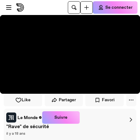
Passer au player
Passer au contenu principal
Se connecter
Like
Partager
Favori
Suivre
Le Monde
"Rave" de sécurité
il y a 18 ans