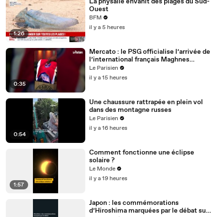
La physalie envahit des plages du Sud-
Ouest
BFM
il y a 5 heures
1:26
Mercato : le PSG officialise l’arrivée de
l’international français Maghnes
Akliouche
Le Parisien
il y a 15 heures
0:35
Une chaussure rattrapée en plein vol
dans des montagne russes
Le Parisien
il y a 16 heures
0:54
Comment fonctionne une éclipse
solaire ?
Le Monde
il y a 19 heures
1:57
Japon : les commémorations
d’Hiroshima marquées par le débat sur