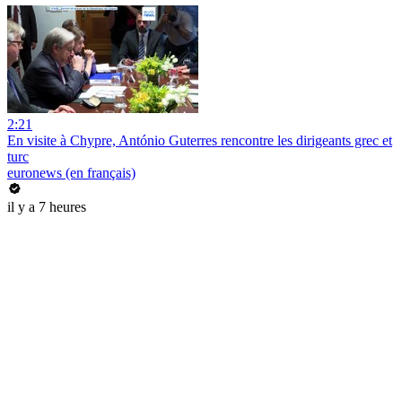
2:21
En visite à Chypre, António Guterres rencontre les dirigeants grec et
turc
euronews (en français)
il y a 7 heures