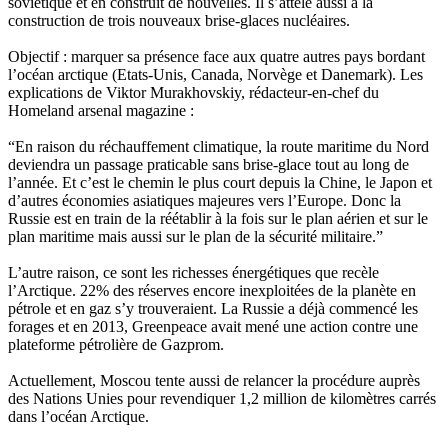
soviétique et en construit de nouvelles. Il s’attèle aussi à la
construction de trois nouveaux brise-glaces nucléaires.
Objectif : marquer sa présence face aux quatre autres pays bordant
l’océan arctique (Etats-Unis, Canada, Norvège et Danemark). Les
explications de Viktor Murakhovskiy, rédacteur-en-chef du
Homeland arsenal magazine :
“En raison du réchauffement climatique, la route maritime du Nord
deviendra un passage praticable sans brise-glace tout au long de
l’année. Et c’est le chemin le plus court depuis la Chine, le Japon et
d’autres économies asiatiques majeures vers l’Europe. Donc la
Russie est en train de la réétablir à la fois sur le plan aérien et sur le
plan maritime mais aussi sur le plan de la sécurité militaire.”
L’autre raison, ce sont les richesses énergétiques que recèle
l’Arctique. 22% des réserves encore inexploitées de la planète en
pétrole et en gaz s’y trouveraient. La Russie a déjà commencé les
forages et en 2013, Greenpeace avait mené une action contre une
plateforme pétrolière de Gazprom.
Actuellement, Moscou tente aussi de relancer la procédure auprès
des Nations Unies pour revendiquer 1,2 million de kilomètres carrés
dans l’océan Arctique.