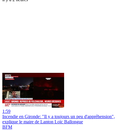
1:59
Incendie en Gironde: "Il y a toujours un peu d'appréhension",
explique le maire de Lanton Loïc Ballongue
BFM