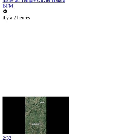
maire du Temple Olivier Halard
BFM
il y a 2 heures
2:32