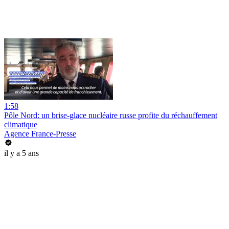
1:58
Pôle Nord: un brise-glace nucléaire russe profite du réchauffement
climatique
Agence France-Presse
il y a 5 ans