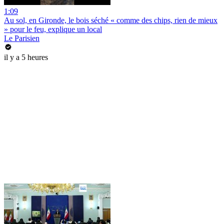
1:09
Au sol, en Gironde, le bois séché « comme des chips, rien de mieux
» pour le feu, explique un local
Le Parisien
il y a 5 heures