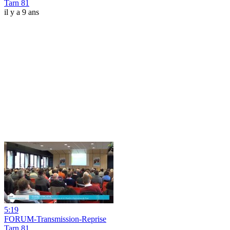
Tarn 81
il y a 9 ans
5:19
FORUM-Transmission-Reprise
Tarn 81