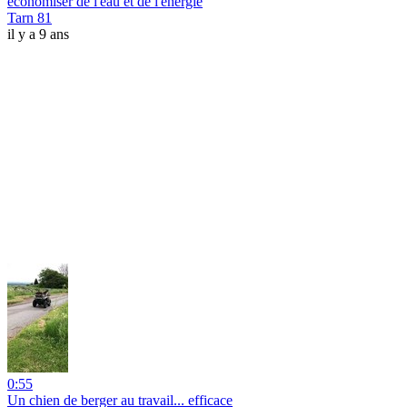
économiser de l'eau et de l'énergie
Tarn 81
il y a 9 ans
0:55
Un chien de berger au travail... efficace