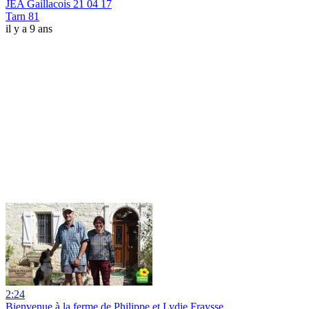
JEA Gaillacois 21 04 17
Tarn 81
il y a 9 ans
2:24
Bienvenue à la ferme de Philippe et Lydie Fraysse