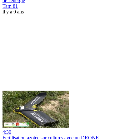
de l'énergie
Tarn 81
il y a 9 ans
4:30
Fertilisation azotée sur cultures avec un DRONE