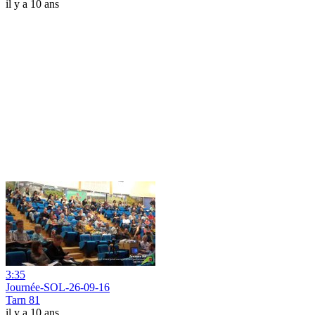
il y a 10 ans
3:35
Journée-SOL-26-09-16
Tarn 81
il y a 10 ans