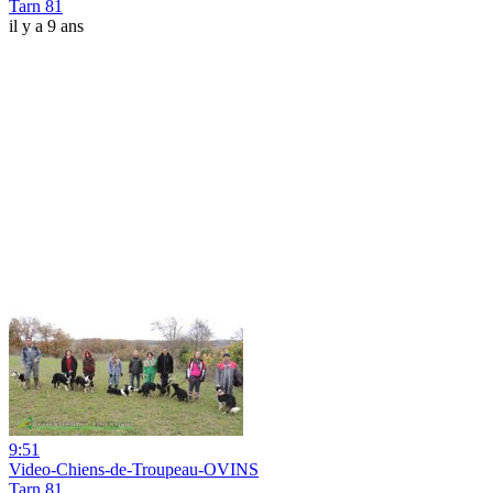
Tarn 81
il y a 9 ans
9:51
Video-Chiens-de-Troupeau-OVINS
Tarn 81