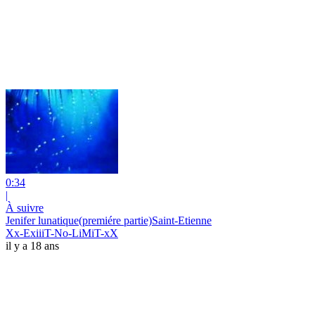
0:34
|
À suivre
Jenifer lunatique(premiére partie)Saint-Etienne
Xx-ExiiiT-No-LiMiT-xX
il y a 18 ans