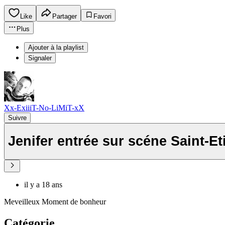
Like
Partager
Favori
Plus
Ajouter à la playlist
Signaler
Xx-ExiiiT-No-LiMiT-xX
Suivre
Jenifer entrée sur scéne Saint-E
il y a 18 ans
Meveilleux Moment de bonheur
Catégorie