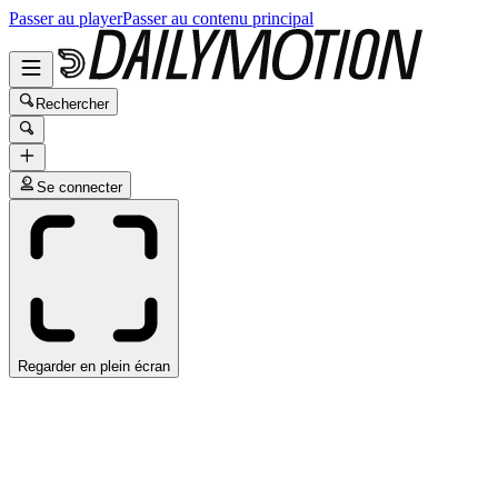
Passer au player
Passer au contenu principal
Rechercher
Se connecter
Regarder en plein écran