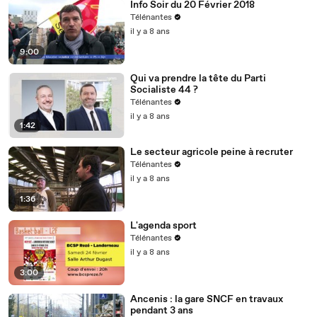
Info Soir du 20 Février 2018
Télénantes
il y a 8 ans
9:00
Qui va prendre la tête du Parti
Socialiste 44 ?
Télénantes
il y a 8 ans
1:42
Le secteur agricole peine à recruter
Télénantes
il y a 8 ans
1:36
L'agenda sport
Télénantes
il y a 8 ans
3:00
Ancenis : la gare SNCF en travaux
pendant 3 ans