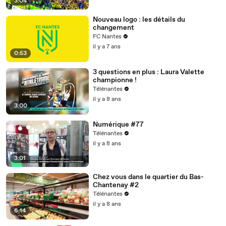
3:04
Nouveau logo : les détails du
changement
FC Nantes
il y a 7 ans
0:53
3 questions en plus : Laura Valette
championne !
Télénantes
il y a 8 ans
3:00
Numérique #77
Télénantes
il y a 8 ans
3:01
Chez vous dans le quartier du Bas-
Chantenay #2
Télénantes
il y a 8 ans
6:14