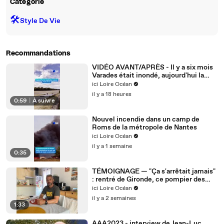
Catégorie
🛠️
Style De Vie
Recommandations
VIDÉO AVANT/APRÈS - Il y a six mois
Varades était inondé, aujourd'hui la
Loire est à sec
ici Loire Océan
il y a 18 heures
0:59
|
À suivre
Nouvel incendie dans un camp de
Roms de la métropole de Nantes
ici Loire Océan
il y a 1 semaine
0:35
TÉMOIGNAGE — "Ça s'arrêtait jamais"
: rentré de Gironde, ce pompier des
Sables-d'Olonne raconte le combat
ici Loire Océan
contre le feu
il y a 2 semaines
1:33
AAA2023 - interview de Jean-Luc