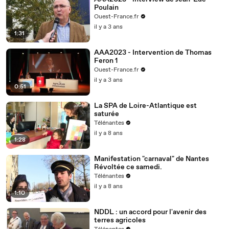
Poulain
Ouest-France.fr
il y a 3 ans
1:31
AAA2023 - Intervention de Thomas
Feron 1
Ouest-France.fr
il y a 3 ans
0:51
La SPA de Loire-Atlantique est
saturée
Télénantes
il y a 8 ans
1:28
Manifestation "carnaval" de Nantes
Révoltée ce samedi.
Télénantes
il y a 8 ans
1:10
NDDL : un accord pour l'avenir des
terres agricoles