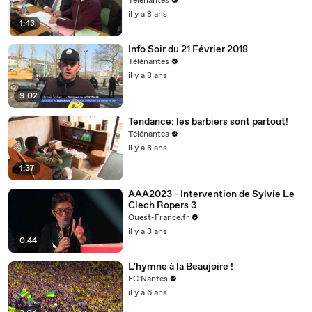
Télénantes
il y a 8 ans
1:43
Info Soir du 21 Février 2018
Télénantes
il y a 8 ans
9:02
Tendance: les barbiers sont partout!
Télénantes
il y a 8 ans
1:37
AAA2023 - Intervention de Sylvie Le
Clech Ropers 3
Ouest-France.fr
il y a 3 ans
0:44
L'hymne à la Beaujoire !
FC Nantes
il y a 6 ans