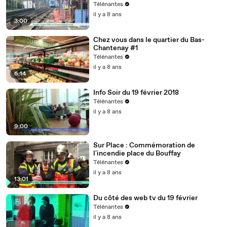
Télénantes
il y a 8 ans
3:00
Chez vous dans le quartier du Bas-
Chantenay #1
Télénantes
il y a 8 ans
6:14
Info Soir du 19 février 2018
Télénantes
il y a 8 ans
9:00
Sur Place : Commémoration de
l'incendie place du Bouffay
Télénantes
il y a 8 ans
13:01
Du côté des web tv du 19 février
Télénantes
il y a 8 ans