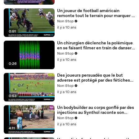
Un joueur de football américain
remonte tout le terrain pour marquer le
touchdown de l’année (vidéo)
Non Stop
il y a 10 ans
0:51
Un chirurgien déclenche la polémique
en se faisant filmer en train de danser
pendant une opération (vidéo)
Non Stop
il y a 10 ans
0:26
Des joueurs persuadés que le but
adverse est protégé par des fétiches
stoppent le match (vidéo)
Non Stop
il y a 10 ans
0:53
Un bodybuilder au corps gonflé par des
injections au Synthol raconte son
histoire (vidéo)
Non Stop
il y a 10 ans
4:11