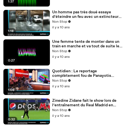
1:37
Un homme pas très doué essaye
d’éteindre un feu avec un extincteur
dans une station-service (vidéo)
Non Stop
il y a 10 ans
1:18
Une femme tente de monter dans un
train en marche et va tout de suite le
regretter (vidéo)
Non Stop
il y a 10 ans
0:27
Quotidien : Le reportage
complètement fou de Panayotis
Pascot à la Techno Parade (vidéo)
Non Stop
il y a 10 ans
1:08
Zinedine Zidane fait le show lors de
l’entraînement du Real Madrid en
réalisant des gestes fous (vidéo)
Non Stop
il y a 10 ans
0:32