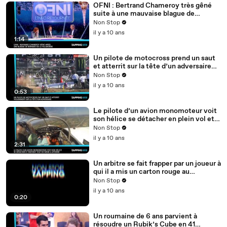
OFNI : Bertrand Chameroy très gêné
suite à une mauvaise blague de
Bernard de La Villardière (vidéo)
Non Stop
il y a 10 ans
1:14
Un pilote de motocross prend un saut
et atterrit sur la tête d’un adversaire
(vidéo)
Non Stop
il y a 10 ans
0:53
Le pilote d’un avion monomoteur voit
son hélice se détacher en plein vol et
parvient tout de même à atterrir
Non Stop
(vidéo)
il y a 10 ans
2:31
Un arbitre se fait frapper par un joueur à
qui il a mis un carton rouge au
Zimbabwe (vidéo)
Non Stop
il y a 10 ans
0:20
Un roumaine de 6 ans parvient à
résoudre un Rubik’s Cube en 41