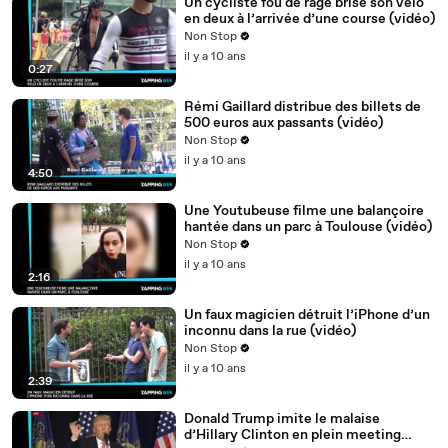
Un cycliste fou de rage brise son vélo
en deux à l’arrivée d’une course (vidéo)
Non Stop
il y a 10 ans
0:27
Rémi Gaillard distribue des billets de
500 euros aux passants (vidéo)
Non Stop
il y a 10 ans
4:50
Une Youtubeuse filme une balançoire
hantée dans un parc à Toulouse (vidéo)
Non Stop
il y a 10 ans
2:16
Un faux magicien détruit l’iPhone d’un
inconnu dans la rue (vidéo)
Non Stop
il y a 10 ans
2:39
Donald Trump imite le malaise
d’Hillary Clinton en plein meeting