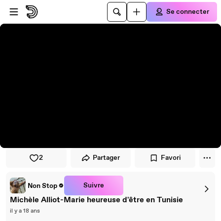
Passer au player
Passer au contenu principal
Se connecter
2
Partager
Favori
Suivre
Non Stop
Michèle Alliot-Marie heureuse d'être en Tunisie
il y a 18 ans