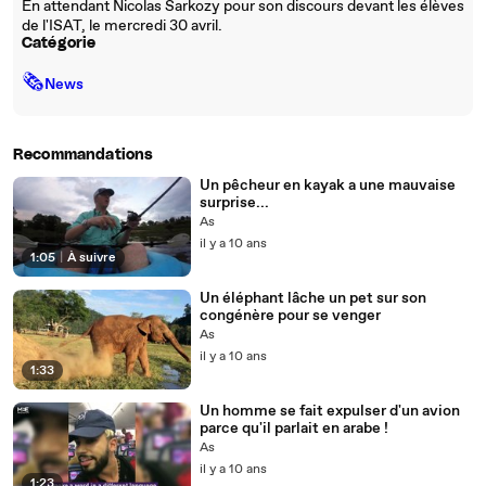
En attendant Nicolas Sarkozy pour son discours devant les élèves
de l'ISAT, le mercredi 30 avril.
Catégorie
🗞
News
Recommandations
Un pêcheur en kayak a une mauvaise
surprise...
As
il y a 10 ans
1:05
|
À suivre
Un éléphant lâche un pet sur son
congénère pour se venger
As
il y a 10 ans
1:33
Un homme se fait expulser d'un avion
parce qu'il parlait en arabe !
As
il y a 10 ans
1:23