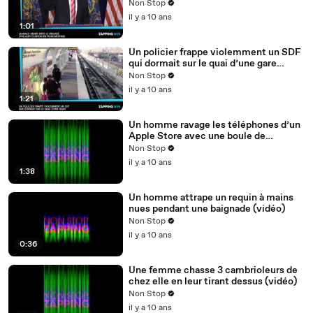
(vidéo)
Non Stop
il y a 10 ans
1:01
Un policier frappe violemment un SDF
qui dormait sur le quai d’une gare
(vidéo)
Non Stop
il y a 10 ans
1:21
Un homme ravage les téléphones d’un
Apple Store avec une boule de
pétanque (vidéo)
Non Stop
il y a 10 ans
1:38
Un homme attrape un requin à mains
nues pendant une baignade (vidéo)
Non Stop
il y a 10 ans
0:36
Une femme chasse 3 cambrioleurs de
chez elle en leur tirant dessus (vidéo)
Non Stop
il y a 10 ans