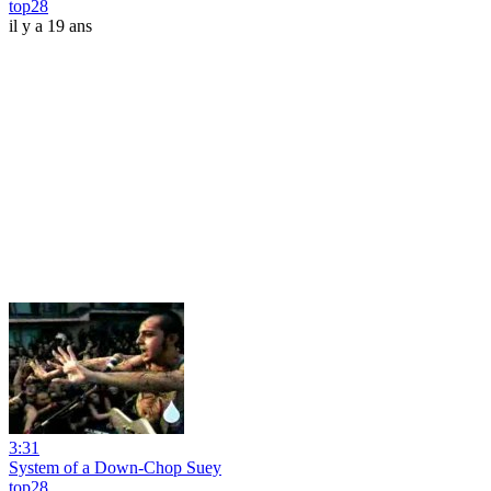
top28
il y a 19 ans
3:31
System of a Down-Chop Suey
top28