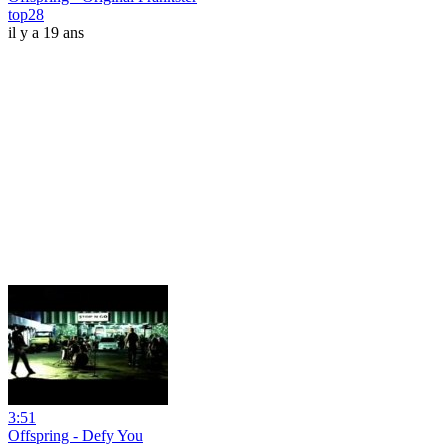
top28
il y a 19 ans
3:51
Offspring - Defy You