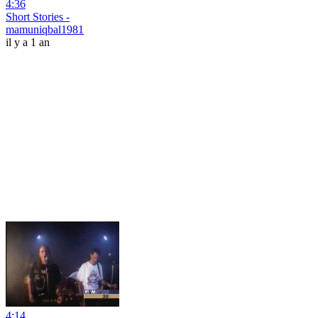
4:36
Short Stories -
mamuniqbal1981
il y a 1 an
4:14