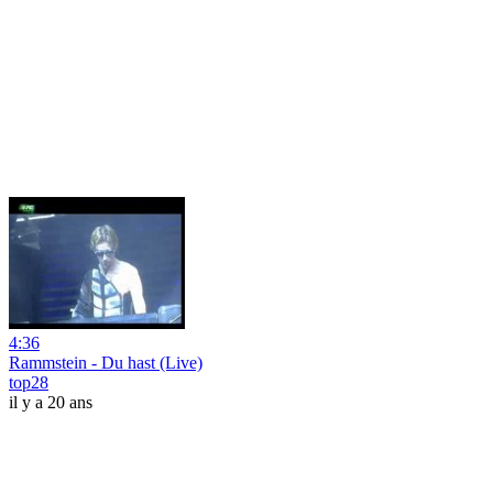
4:36
Rammstein - Du hast (Live)
top28
il y a 20 ans