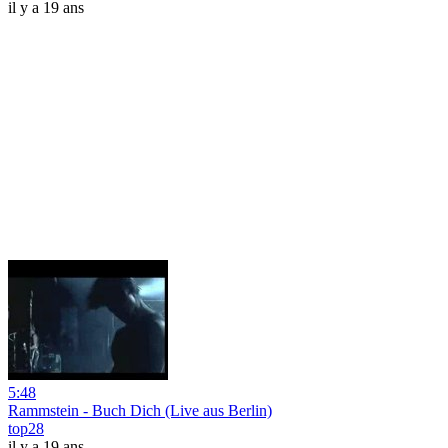
il y a 19 ans
5:48
Rammstein - Buch Dich (Live aus Berlin)
top28
il y a 19 ans