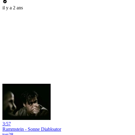
il y a 2 ans
3:57
Rammstein - Sonne Diabloator
top28