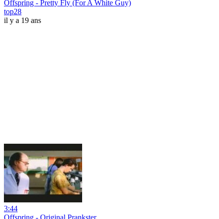
Offspring - Pretty Fly (For A White Guy)
top28
il y a 19 ans
3:44
Offspring - Original Prankster