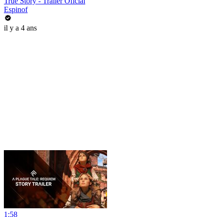
True Story - Tráiler Oficial
Espinof
il y a 4 ans
1:58