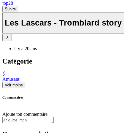
top28
Suivre
Les Lascars - Tromblard story
il y a 20 ans
Catégorie
🎈
Amusant
Voir moins
Commentaires
Ajoute ton commentaire