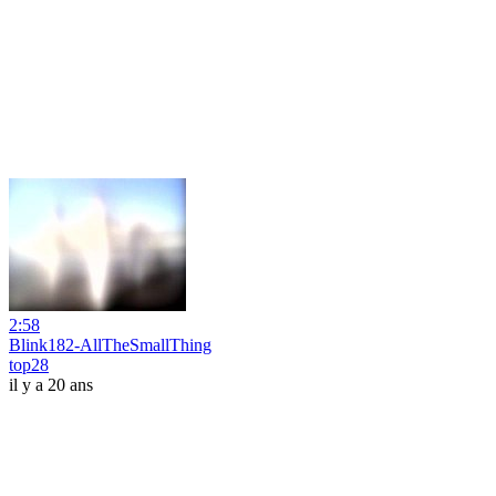
2:58
Blink182-AllTheSmallThing
top28
il y a 20 ans