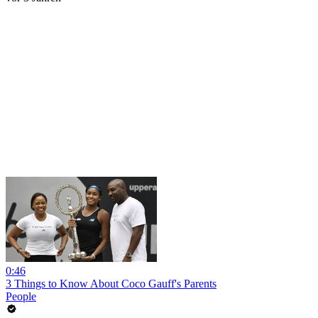
0:46
3 Things to Know About Coco Gauff's Parents
People