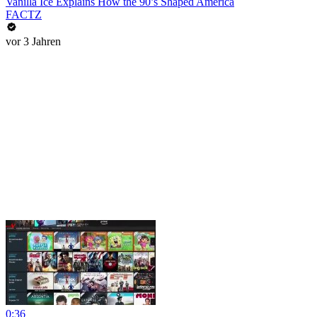
Vanilla Ice Explains How the 90’s Shaped America
FACTZ
vor 3 Jahren
0:36