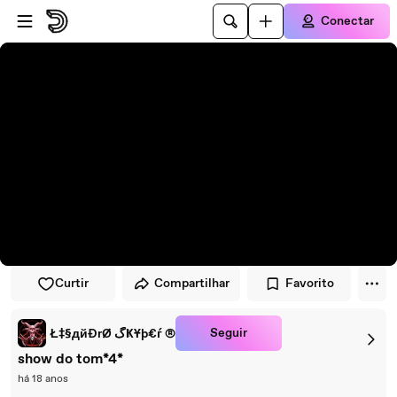
Pular para o player
Ir para o conteúdo principal
Conectar
Curtir
Compartilhar
Favorito
Seguir
Ł‡§дйĐrØ ڴҜҰþ€ѓ ®
show do tom*4*
há 18 anos