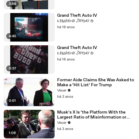
3:58
Grand Theft Auto IV
Ł‡§дйĐrØ ڴҜҰþ€ѓ ®
há 18 anos
4:45
Grand Theft Auto IV
Ł‡§дйĐrØ ڴҜҰþ€ѓ ®
há 18 anos
0:37
Former Aide Claims She Was Asked to
Make a ‘Hit List’ For Trump
Veuer
há 3 anos
0:51
Musk’s X Is ‘the Platform With the
Largest Ratio of Misinformation or
Disinformation’ Amongst All Social
Veuer
Media Platforms
há 3 anos
1:08