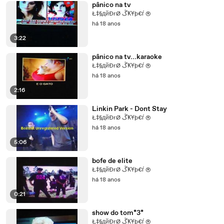
pânico na tv
Ł‡§дйĐrØ ڴҜҰþ€ѓ ®
há 18 anos
3:22
pânico na tv...karaoke
Ł‡§дйĐrØ ڴҜҰþ€ѓ ®
há 18 anos
2:16
Linkin Park - Dont Stay
Ł‡§дйĐrØ ڴҜҰþ€ѓ ®
há 18 anos
5:06
bofe de elite
Ł‡§дйĐrØ ڴҜҰþ€ѓ ®
há 18 anos
0:21
show do tom*3*
Ł‡§дйĐrØ ڴҜҰþ€ѓ ®