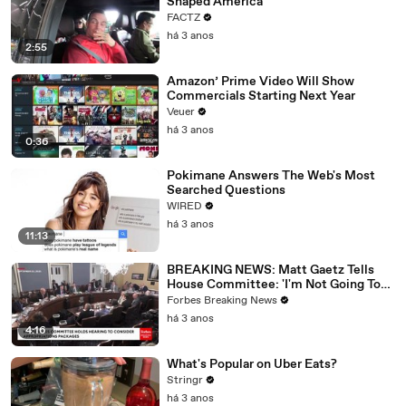
Shaped America
FACTZ
há 3 anos
2:55
Amazon’ Prime Video Will Show
Commercials Starting Next Year
Veuer
há 3 anos
0:36
Pokimane Answers The Web's Most
Searched Questions
WIRED
há 3 anos
11:13
BREAKING NEWS: Matt Gaetz Tells
House Committee: 'I'm Not Going To
Vote For A Continuing Resolution'
Forbes Breaking News
há 3 anos
4:16
What's Popular on Uber Eats?
Stringr
há 3 anos