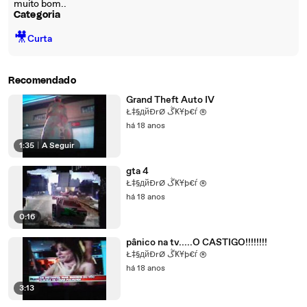
muito bom..
Categoria
🎥
Curta
Recomendado
Grand Theft Auto IV
Ł‡§дйĐrØ ڴҜҰþ€ѓ ®
há 18 anos
1:35
|
A Seguir
gta 4
Ł‡§дйĐrØ ڴҜҰþ€ѓ ®
há 18 anos
0:16
pânico na tv.....O CASTIGO!!!!!!!!
Ł‡§дйĐrØ ڴҜҰþ€ѓ ®
há 18 anos
3:13