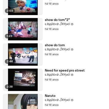
há 18 anos
2:03
show do tom*2*
Ł‡§дйĐrØ ڴҜҰþ€ѓ ®
há 18 anos
1:23
show do tom
Ł‡§дйĐrØ ڴҜҰþ€ѓ ®
há 18 anos
2:44
Need for speed pro street
Ł‡§дйĐrØ ڴҜҰþ€ѓ ®
há 18 anos
2:38
Naruto
Ł‡§дйĐrØ ڴҜҰþ€ѓ ®
há 18 anos