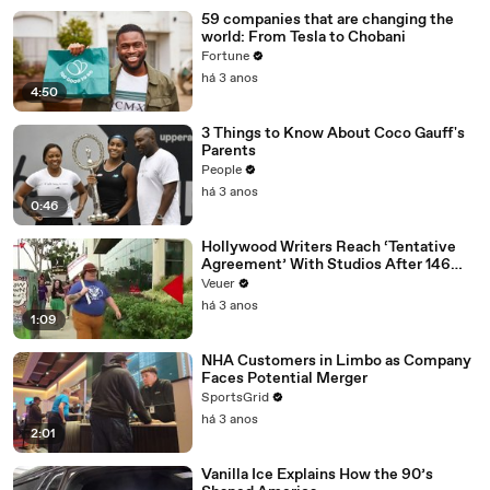
59 companies that are changing the
world: From Tesla to Chobani
Fortune
há 3 anos
4:50
3 Things to Know About Coco Gauff's
Parents
People
há 3 anos
0:46
Hollywood Writers Reach ‘Tentative
Agreement’ With Studios After 146
Day Strike
Veuer
há 3 anos
1:09
NHA Customers in Limbo as Company
Faces Potential Merger
SportsGrid
há 3 anos
2:01
Vanilla Ice Explains How the 90’s