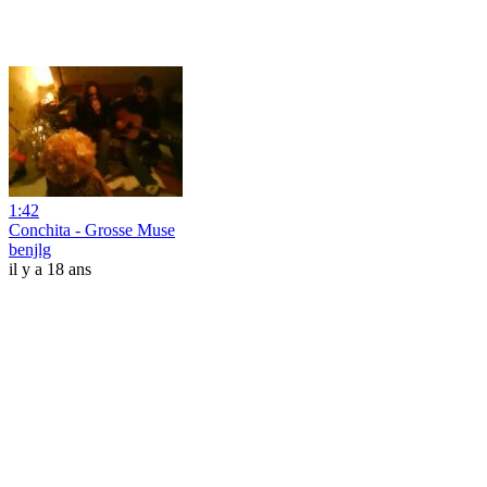
1:42
Conchita - Grosse Muse
benjlg
il y a 18 ans