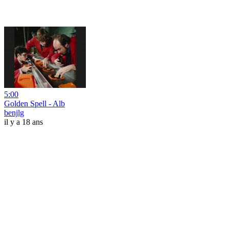
5:00
Golden Spell - Alb
benjlg
il y a 18 ans