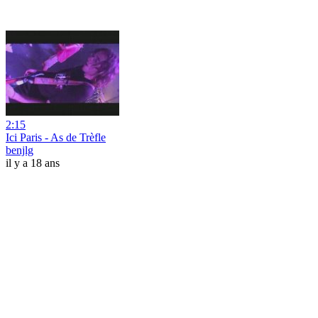
2:15
Ici Paris - As de Trèfle
benjlg
il y a 18 ans