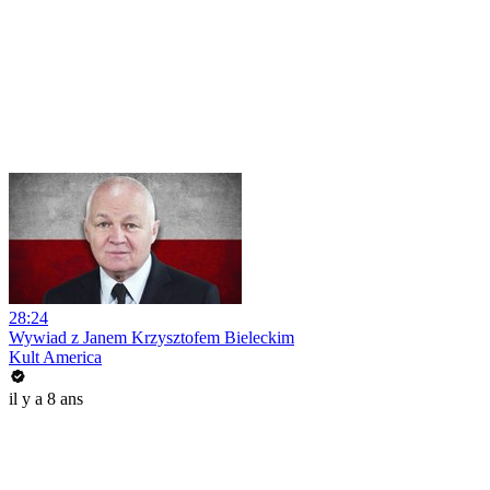
28:24
Wywiad z Janem Krzysztofem Bieleckim
Kult America
il y a 8 ans