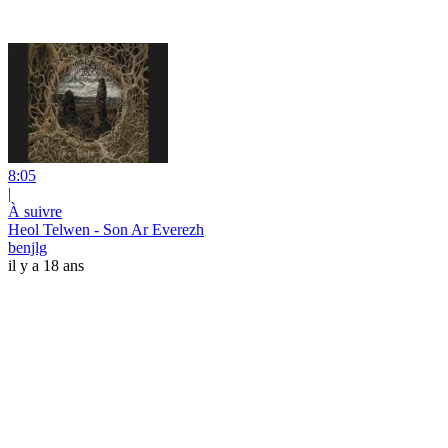
8:05
|
À suivre
Heol Telwen - Son Ar Everezh
benjlg
il y a 18 ans