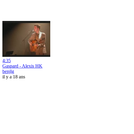
4:35
Gaspard - Alexis HK
benjlg
il y a 18 ans